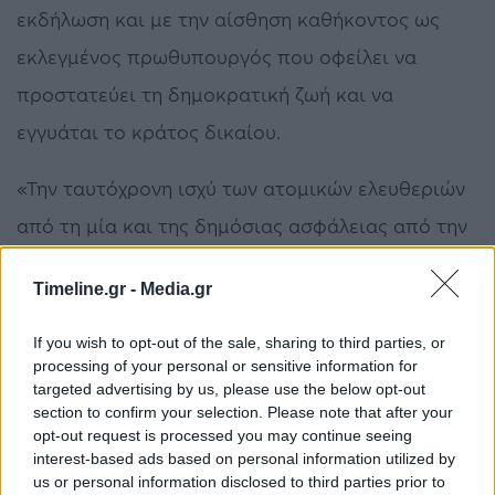
εκδήλωση και με την αίσθηση καθήκοντος ως
εκλεγμένος πρωθυπουργός που οφείλει να
προστατεύει τη δημοκρατική ζωή και να
εγγυάται το κράτος δικαίου.
«Την ταυτόχρονη ισχύ των ατομικών ελευθεριών
από τη μία και της δημόσιας ασφάλειας από την
άλλη. Αυτός ο συγκερασμός αποτυπώνει το
Timeline.gr -
Media.gr
μεγαλείο του πολιτεύματός μας. Αλλά και το
διαρκές στοίχημα κάθε σύγχρονης δημοκρατίας.
If you wish to opt-out of the sale, sharing to third parties, or
processing of your personal or sensitive information for
Αυτή τη δύσκολη ισορροπία μεταξύ της
targeted advertising by us, please use the below opt-out
ευαισθησίας για τον πολίτη και τα δικαιώματά
section to confirm your selection. Please note that after your
opt-out request is processed you may continue seeing
του και της αποτελεσματικότητας υπέρ του
interest-based ads based on personal information utilized by
us or personal information disclosed to third parties prior to
κοινωνικού συνόλου» πρόσθεσε.