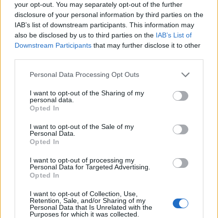
your opt-out. You may separately opt-out of the further
disclosure of your personal information by third parties on the
Ο Κυριάκος Μητσοτάκης τόνισε ότι «είναι
IAB’s list of downstream participants. This information may
also be disclosed by us to third parties on the
IAB’s List of
καιρός επιτέλους η μνήμη των θυμάτων της
Downstream Participants
that may further disclose it to other
τρομοκρατίας να αποκτήσει και στην πατρίδα
third parties.
μας τις διαστάσεις που της αξίζουν, γιατί
Personal Data Processing Opt Outs
δυστυχώς αυτή η μνήμη υπήρξε ελλειμματική,
I want to opt-out of the Sharing of my
personal data.
πρόσκαιρη και συχνά ρηχή».
Opted In
I want to opt-out of the Sale of my
«Έτσι, η λήθη μετατρεπόταν σε ένα δεύτερο
Personal Data.
Opted In
θάνατο για κάθε αθώο θύμα της βίας και του
I want to opt-out of processing my
θράσους. Είναι καιρός, όμως, η μνήμη των
Personal Data for Targeted Advertising.
Opted In
αδικοχαμένων να αποκατασταθεί και με βάση το
I want to opt-out of Collection, Use,
χαρακτήρα που της αρμόζει. Ως μια τραυματική
Retention, Sale, and/or Sharing of my
Personal Data that Is Unrelated with the
εμπειρία η οποία μεταβολίζεται όμως σε ένα
Purposes for which it was collected.