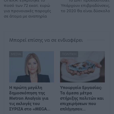
ΟΠΕΚΑ: Εγκρίθηκε το
Το ΔΝΤ προειδοποιεί:
ποσό των 72 εκατ. ευρώ
Υπάρχουν επιβραδύνσεις,
για προνοιακές παροχές
το 2020 θα είναι δύσκολο
σε άτομα με αναπηρία
Μπορεί επίσης να σε ενδιαφέρει
MEDIA
ΠΟΛΙΤΙΚΉ
Η πρώτη μεγάλη
Υπουργείο Εργασίας:
δημοσκόπηση της
Τα άμεσα μέτρα
Metron Analysis για
στήριξης πολιτών και
τις εκλογές του
επιχειρήσεων που
ΣΥΡΙΖΑ στο «MEGA…
επλήγησαν…