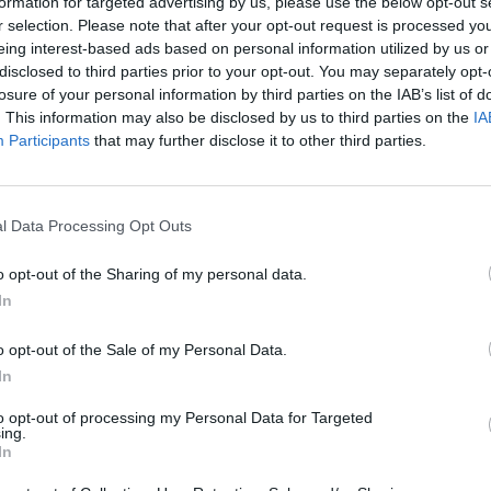
formation for targeted advertising by us, please use the below opt-out s
ιασφαλίζουμε τον συντονισμό των
r selection. Please note that after your opt-out request is processed y
eing interest-based ads based on personal information utilized by us or
την αλληλοεπικάλυψη αρμοδιοτήτων και
disclosed to third parties prior to your opt-out. You may separately opt-
losure of your personal information by third parties on the IAB’s list of
ιαχείριση έκτακτων αναγκών αναφέρει σε
. This information may also be disclosed by us to third parties on the
IA
ός.
Participants
that may further disclose it to other third parties.
l Data Processing Opt Outs
o opt-out of the Sharing of my personal data.
 πως θα αναδιαρθρώσουμε άμεσα την
In
με και το κάναμε: Διασφαλίζουμε το
o opt-out of the Sale of my Personal Data.
νων φορέων, βάζουμε τέλος στην
In
και δημιουργούμε μία κάθετη δομή για
to opt-out of processing my Personal Data for Targeted
γκών.
pic.twitter.com/4QHXNDNxCt
ing.
In
rimeministerGR)
February 5, 2020