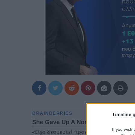
Timeline.g
If you wish 
«Είχα δεσμευτεί προεκλογικά πως θα α