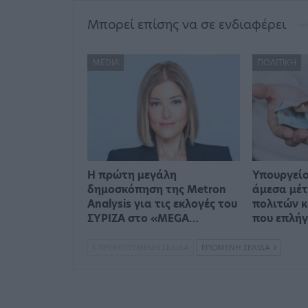
Μπορεί επίσης να σε ενδιαφέρει
MEDIA
ΠΟΛΙΤΙΚΉ
Η πρώτη μεγάλη
Υπουργείο
δημοσκόπηση της Metron
άμεσα μέτ
Analysis για τις εκλογές του
πολιτών κ
ΣΥΡΙΖΑ στο «MEGA…
που επλή
ΠΡΟΗΓΟΎΜΕΝΗ ΣΕΛΊΔΑ
ΕΠΌΜΕΝΗ ΣΕΛΊΔΑ