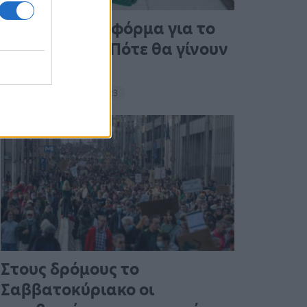
Άνοιξε η πλατφόρμα για το
Market Pass – Πότε θα γίνουν
οι πληρωμές
15:13 - 15 Σεπτεμβρίου 2023
Στους δρόμους το
Σαββατοκύριακο οι