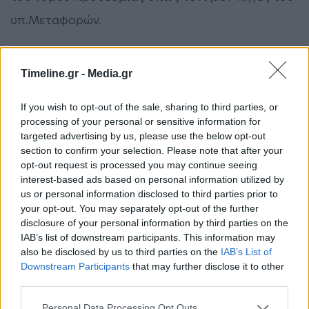
υπ.Μεταφορών.
Τα κενά του νόμου είναι τέτοια σήμερα που δεν
Timeline.gr -
Media.gr
μπορούν να θέσουν σε κίνηση έστω κάποια
δρομολόγια οι εργαζόμενοι που δεν συμμετέχουν
If you wish to opt-out of the sale, sharing to third parties, or
processing of your personal or sensitive information for
στην απεργία κι ας είναι πολλαπλάσιοι των
targeted advertising by us, please use the below opt-out
απεργών. Αρκεί μια τοπική συμμετοχη σε κλάδο
section to confirm your selection. Please note that after your
opt-out request is processed you may continue seeing
που άπτεται της ασφάλειας, για να κλείσουν όλα
interest-based ads based on personal information utilized by
τα δρομολόγια. Σύμφωνα με στοιχεία που έχει
us or personal information disclosed to third parties prior to
your opt-out. You may separately opt-out of the further
στην διάθεση του το Newpost, το μισθολογικό
disclosure of your personal information by third parties on the
IAB’s list of downstream participants. This information may
κόστος της ΣΤΑΣΥ είναι περίπου 70 εκ. το χρόνο
also be disclosed by us to third parties on the
IAB’s List of
(Μισθολόγια και λοιπές παροχές χωρίς τις
Downstream Participants
that may further disclose it to other
third parties.
εργοδοτικές εισφορές). Με 2500 υπάλληλους
Personal Data Processing Opt Outs