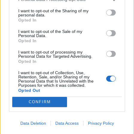
αυτό οδηγεί σε 2.333 ευρώ μεικτά το μήνα σε
I want to opt-out of the Sharing of my
12μηνη βάση.
personal data.
Opted In
Όσο για την μετακίνηση των 21 υπαλλήλων στα
I want to opt-out of the Sale of my
Personal Data.
εκδοτήρια που προκάλεσαν τη στάση εργασίας,
Opted In
αποφασίστηκε από την διοίκηση του μετρό διότι
I want to opt-out of processing my
Personal Data for Targeted Advertising.
το 2014 όταν εκδότες και ελεγκτές ήταν στα
Opted In
εκδοτήρια, τα έσοδα από εισπράξεις της ΣΤΑΣΥ
I want to opt-out of Collection, Use,
Retention, Sale, and/or Sharing of my
ήταν 220 εκ. Το 2018 τα έσοδα από εισπράξεις
Personal Data that Is Unrelated with the
Purposes for which it was collected.
περιορίστηκαν στα 150 εκ. ευρώ. Παρά τις
Opted Out
οικονομικές δυσκολίες και τα χαμηλά έσοδα, η
CONFIRM
νέα κυβέρνηση της ΝΔ ενέκρινε τις συλλογικές
συμβάσεις που η προηγούμενη ηγεσία του
Data Deletion
Data Access
Privacy Policy
υπ.Οικονομικών είχε αφήσει ανυπόγραφες