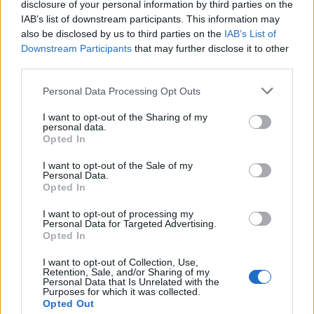
disclosure of your personal information by third parties on the
Κωνσταντινούπολης
IAB’s list of downstream participants. This information may
also be disclosed by us to third parties on the
IAB’s List of
Downstream Participants
that may further disclose it to other
third parties.
Μπορεί επίσης να σε ενδιαφέρει
Personal Data Processing Opt Outs
MEDIA
ΠΟΛΙΤΙΚΉ
I want to opt-out of the Sharing of my
personal data.
Opted In
I want to opt-out of the Sale of my
Personal Data.
Opted In
Η πρώτη μεγάλη
Υπουργείο Εργασίας:
I want to opt-out of processing my
δημοσκόπηση της
Τα άμεσα μέτρα
Personal Data for Targeted Advertising.
Opted In
Metron Analysis για
στήριξης πολιτών και
τις εκλογές του
επιχειρήσεων που
I want to opt-out of Collection, Use,
ΣΥΡΙΖΑ στο «MEGA…
επλήγησαν…
Retention, Sale, and/or Sharing of my
Personal Data that Is Unrelated with the
Purposes for which it was collected.
ΠΟΛΙΤΙΚΉ
MEDIA
Opted Out