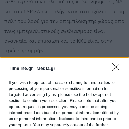
καθημερινά την πολιτική της κυβέρνησης της ΝΔ
και του ΣΥΡΙΖΑ» καταλήγοντας στο σχόλιό του «η
πάλη του λαού για την απεμπλοκή της χώρας από
τους ιμπεριαλιστικούς σχεδιασμούς είναι
αναγκαία και επίκαιρη και το ΚΚΕ είναι στην
πρώτη γραμμή».
Timeline.gr -
Media.gr
ΚΚΕ
Τουρκία
If you wish to opt-out of the sale, sharing to third parties, or
processing of your personal or sensitive information for
targeted advertising by us, please use the below opt-out
section to confirm your selection. Please note that after your
ΠΡΟΗΓΟΎΜΕΝΟ ΆΡΘΡΟ
ΕΠΌΜΕΝΟ ΆΡΘΡΟ
opt-out request is processed you may continue seeing
Κορωνοϊός: Μέτρα για
Κορωνοϊός: 2.000 άτομα
interest-based ads based on personal information utilized by
την σίτιση των
βρίσκονται
us or personal information disclosed to third parties prior to
αδέσποτων ζώων παίρνει
αποκλεισμένα στο
your opt-out. You may separately opt-out of the further
ο δήμαρχος Χίου
αεροδρόμιο της