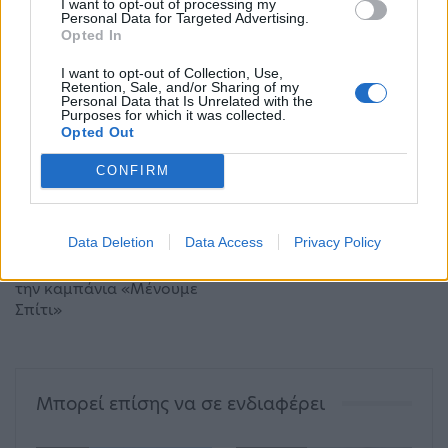
I want to opt-out of processing my
λαό» κατέληξε.
Personal Data for Targeted Advertising.
Opted In
I want to opt-out of Collection, Use,
Retention, Sale, and/or Sharing of my
Κορωνοϊός
ΣΥΡΙΖΑ
Χαρίτσης
Personal Data that Is Unrelated with the
Purposes for which it was collected.
Opted Out
CONFIRM
ΠΡΟΗΓΟΎΜΕΝΟ ΆΡΘΡΟ
ΕΠΌΜΕΝΟ ΆΡΘΡΟ
«Επίθεση» Κούλογλου σε
Μηταράκης: Σε 28
Μπαλατσινού: Το site
ανέρχονται τα
Data Deletion
Data Access
Privacy Policy
jenny.gr είναι ανάμεσα σε
κρούσματα κορωνοϊού
εκείνα που προβάλλουν
στις δομές μεταναστών
την καμπάνια «Μένουμε
Σπίτι»
Μπορεί επίσης να σε ενδιαφέρει