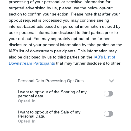
Ο Αλ. Χαρίτσης χαρακτήρισε ως «εικόνες
processing of your personal or sensitive information for
targeted advertising by us, please use the below opt-out
ντροπής» τα όσα εξελίχθηκαν εχθές στον
section to confirm your selection. Please note that after your
opt-out request is processed you may continue seeing
«Ευαγγελισμό», με την κυβέρνηση «να στέλνει την
interest-based ads based on personal information utilized by
αστυνομία για να αντιμετωπίσει γιατρούς και
us or personal information disclosed to third parties prior to
your opt-out. You may separately opt-out of the further
νοσηλευτές που διαμαρτύρονταν για τις
disclosure of your personal information by third parties on the
συνθήκες στα νοσοκομεία και τις ελλείψεις σε
IAB’s list of downstream participants. This information may
also be disclosed by us to third parties on the
IAB’s List of
μέσα ατομικής προστασίας».
Downstream Participants
that may further disclose it to other
third parties.
«Είναι δουλειά της συντεταγμένης πολιτείας να
Personal Data Processing Opt Outs
παίρνει μέτρα για την υγεία, την οικονομία και
I want to opt-out of the Sharing of my
την εργασία, τα μέτρα όμως που λαμβάνει η
personal data.
Opted In
κυβέρνηση είναι ανεπαρκή και δεν
I want to opt-out of the Sale of my
αντιμετωπίζουν την κρίση. Για αυτό και
Personal Data.
Opted In
καταθέτουμε τις προτάσεις μας στον ελληνικό