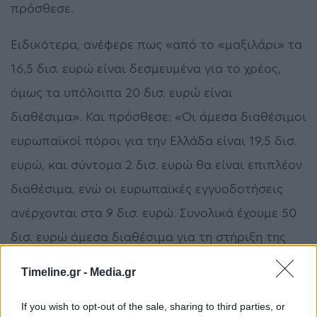
πρόσθεσε.
Ειδικότερα, ανέφερε πως «από το «μαξιλάρι» τα
16,5 δισ. ευρώ είναι δεσμευμένα για το χρέος,
όμως τα υπόλοιπα 20 δισ. ευρώ είναι
διαθέσιμα». Και πρόσθεσε: «Οι άμεσα διαθέσιμοι
ευρωπαϊκοί πόροι για την Ελλάδα είναι 19,5 δισ.
ευρώ, και σύντομα 2 δισ. ευρώ θα είναι επιπλέον
διαθέσιμα, ενώ οι ευρωπαϊκές εγγυοδοτήσεις
ανέρχονται στα 9 δισ. ευρώ. Συνολικά έχουμε 50
δισ. ευρώ άμεσα διαθέσιμα για τη στήριξη της
ελληνικής οικονομίας, από τα οποία ζητάμε να
Timeline.gr -
Media.gr
αξιοποιηθούν τώρα τα 26 δισ. ευρώ».
If you wish to opt-out of the sale, sharing to third parties, or