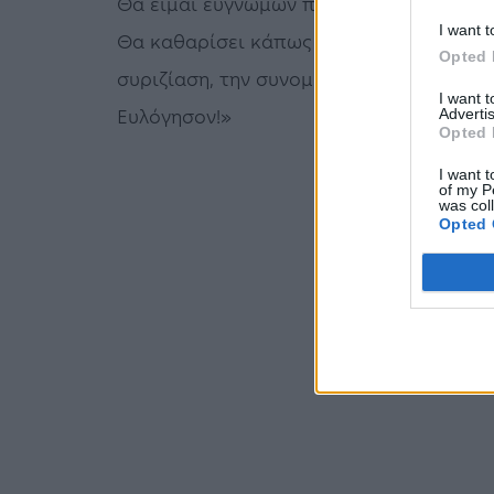
Θα είμαι ευγνώμων προς αυτό το σιχαμ
I want t
Θα καθαρίσει κάπως την χώρα και τον πλ
Opted 
συριζίαση, την συνομωσιολαγνεία, τον 
I want 
Ευλόγησον!»
Advertis
Opted 
I want t
of my P
was col
Opted 