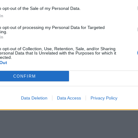
ερό ιό-μικρόβιο…
o opt-out of the Sale of my Personal Data.
ανήτη από την ηλιθιότητα, τον λαϊκισμό, την
In
τζονσονοτραμπισμό, την θρησκοληψία…
to opt-out of processing my Personal Data for Targeted
ing.
In
o opt-out of Collection, Use, Retention, Sale, and/or Sharing
ersonal Data that Is Unrelated with the Purposes for which it
lected.
Out
CONFIRM
Data Deletion
Data Access
Privacy Policy