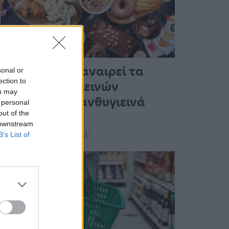
Ένας στους 4 αναιρεί τα
sonal or
ection to
οφέλη των υγιεινών
ou may
γευμάτων με ανθυγιεινά
 personal
out of the
σνακ
 downstream
B’s List of
18:11 - 15 Σεπτεμβρίου 2023