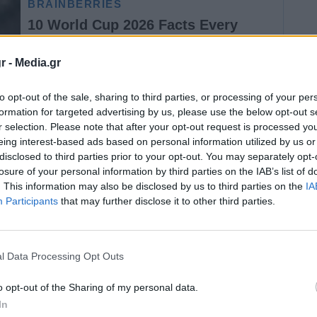
r -
Media.gr
to opt-out of the sale, sharing to third parties, or processing of your per
formation for targeted advertising by us, please use the below opt-out s
r selection. Please note that after your opt-out request is processed y
eing interest-based ads based on personal information utilized by us or
ογαριασμό στο Facebook, ο Γρηγόρης
disclosed to third parties prior to your opt-out. You may separately opt-
losure of your personal information by third parties on the IAB’s list of
, ευγνωμονεί τον κορωνοϊό γιατί όπως
. This information may also be disclosed by us to third parties on the
IA
 και τον πλανήτη από την ηλιθιότητα, τον
Participants
that may further disclose it to other third parties.
l Data Processing Opt Outs
 του είναι το εξής:
o opt-out of the Sharing of my personal data.
α τινάξω, δεν τα τινάξω -ξου ξου, χτύπα ξύλο!-
In