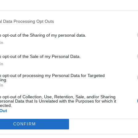
νθρώπων που “εξαφανίζονται” ή δολοφονούνται
ωτικών», σημείωσε ο βουλευτής του ΣΥΡΙΖΑ,
«Πρώτο Θέμα 104,6».
l Data Processing Opt Outs
o opt-out of the Sharing of my personal data.
ότι «η ΝΔ, δια μέσου του κ. Πλεύρη, προσπαθεί
In
 την διαδικασία της προανακριτικής
o opt-out of the Sale of my Personal Data.
ιερευνούμενες ευθύνες του πρώην υπουργού
In
α άρουν το δικαίωμα της ανωνυμία των
to opt-out of processing my Personal Data for Targeted
κού πλαισίου προστασίας των μαρτύρων
ing.
In
ίνδυνο, ενώ στην πραγματικότητα δεν αφορά
o opt-out of Collection, Use, Retention, Sale, and/or Sharing
ersonal Data that Is Unrelated with the Purposes for which it
lected.
Out
ρξαν δύο πολύ σημαντικά πολιτικά γεγονότα. Η
CONFIRM
πό την Αριστερά με τον ΣΥΡΙΖΑ και η
οφόρων από τον παραδοσιακό χώρο του