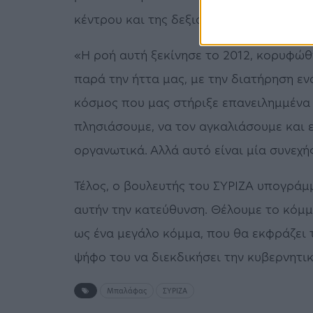
κέντρου και της δεξιάς προς εμάς» σχο
«Η ροή αυτή ξεκίνησε το 2012, κορυφώθη
παρά την ήττα μας, με την διατήρηση ε
κόσμος που μας στήριξε επανειλημμένα 
πλησιάσουμε, να τον αγκαλιάσουμε και 
οργανωτικά. Αλλά αυτό είναι μία συνεχής
Τέλος, ο βουλευτής του ΣΥΡΙΖΑ υπογράμ
αυτήν την κατεύθυνση. Θέλουμε το κόμμα
ως ένα μεγάλο κόμμα, που θα εκφράζει τ
ψήφο του να διεκδικήσει την κυβερνητικ
Μπαλάφας
ΣΥΡΙΖΑ