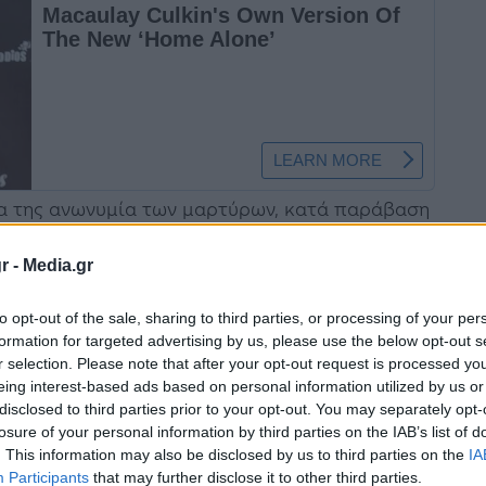
α της ανωνυμία των μαρτύρων, κατά παράβαση
ων μαρτύρων δημοσίου, εκθέτουν τους
r -
Media.gr
ενος στην κυβέρνηση ο βουλευτής του ΣΥΡΙΖΑ.
to opt-out of the sale, sharing to third parties, or processing of your per
ία παγκόσμια θεσμικά κατοχυρωμένη
formation for targeted advertising by us, please use the below opt-out s
r selection. Please note that after your opt-out request is processed y
σία ανθρώπων “κλειδιών” σε υποθέσεις που
eing interest-based ads based on personal information utilized by us or
ωή τους και την ζωή των οικογενειών τους.
disclosed to third parties prior to your opt-out. You may separately opt-
losure of your personal information by third parties on the IAB’s list of
φαντασίας και της μυθοπλασίας. Στην Ελλάδα,
. This information may also be disclosed by us to third parties on the
IA
Participants
that may further disclose it to other third parties.