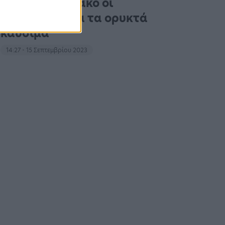
Σαββατοκύριακο οι
ακτιβιστές για τα ορυκτά
καύσιμα
14:27 - 15 Σεπτεμβρίου 2023