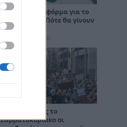
Άνοιξε η πλατφόρμα για το
Market Pass – Πότε θα γίνουν
οι πληρωμές
15:13 - 15 Σεπτεμβρίου 2023
Στους δρόμους το
Σαββατοκύριακο οι