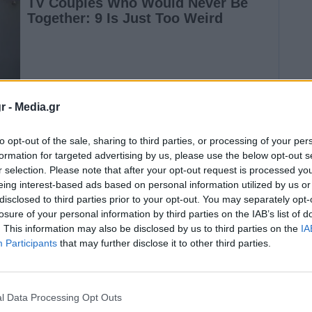
r -
Media.gr
ίες, υπογράμμισε ο υπουργός Επικρατείας
to opt-out of the sale, sharing to third parties, or processing of your per
υ στην ΕΡΤ, λίγη ώρα πριν τη συνάντηση που θα
formation for targeted advertising by us, please use the below opt-out s
r selection. Please note that after your opt-out request is processed y
υς εκπροσώπους των τοπικών αρχών του
eing interest-based ads based on personal information utilized by us or
τό παρέσχε τη διαβεβαίωση για σχέδιο
disclosed to third parties prior to your opt-out. You may separately opt-
losure of your personal information by third parties on the IAB’s list of
ποτελέσματα και μάλιστα «πάρα πολύ
. This information may also be disclosed by us to third parties on the
IA
Participants
that may further disclose it to other third parties.
οπικές κοινωνίες, σημείωσε με έμφαση
l Data Processing Opt Outs
ίζοντας το προφανές όπως είπε, ότι δηλαδή το