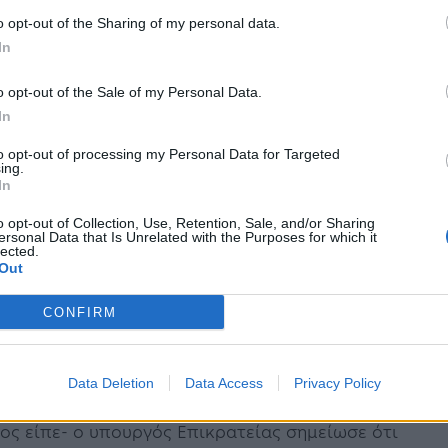
πάρα πολύ σοβαρό ζήτημα, το οποίο ακουμπά
o opt-out of the Sharing of my personal data.
In
κών κοινωνιών και συνολικά της ελληνικής
o opt-out of the Sale of my Personal Data.
In
ία της κεντρικής κυβέρνησης με τους Δήμους και
to opt-out of processing my Personal Data for Targeted
ing.
ής. Δεν αρκεί να λέγεται ότι γίνεται κατανοητή
In
ι τοπικές κοινωνίες, αλλά θα πρέπει
o opt-out of Collection, Use, Retention, Sale, and/or Sharing
ersonal Data that Is Unrelated with the Purposes for which it
 χαρακτηριστικά. Για το λόγο αυτό η απάντησή
lected.
Out
διότητας -και αφού θύμισε ότι πρωτίστως
στευσης και Ασύλου και ο προϊστάμενος
CONFIRM
πολύ σύντομα απτά δείγματα της νέας
πική κοινωνία.
Data Deletion
Data Access
Privacy Policy
ιος είπε- ο υπουργός Επικρατείας σημείωσε ότι