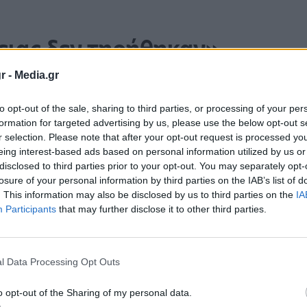
ειας δεν τηρήθηκαν»
r -
Media.gr
ς δεν τηρήθηκαν στα Τέμπη:
to opt-out of the sale, sharing to third parties, or processing of your per
άρισα λειτουργούσε απόλυτα και αδιαλείπτως,
formation for targeted advertising by us, please use the below opt-out s
 τοπικό κέντρο.
Το βράδυ έπρεπε να υπήρξε η
r selection. Please note that after your opt-out request is processed y
eing interest-based ads based on personal information utilized by us or
 κάτι που δεν έγινε όμως»
σημείωσε ο
disclosed to third parties prior to your opt-out. You may separately opt-
losure of your personal information by third parties on the IAB’s list of
. This information may also be disclosed by us to third parties on the
IA
Participants
that may further disclose it to other third parties.
η αλλαγή του κλειδιού,
η οποία δεν
ρίτης.
l Data Processing Opt Outs
ι παρακολούθηση στον ηλεκτρονικό πίνακα
o opt-out of the Sharing of my personal data.
 από τη Λάρισα, και για μια απόσταση 5 χλμ.