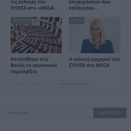
τις εκλογές του
επιχειρήσεων που
ΣΥΡΙΖΑ στο «MEGA…
επλήγησαν…
ΠΟΛΙΤΙΚΉ
MEDIA
Κατατέθηκε στη
Η εκλογή αρχηγού του
Βουλή το εργασιακό
ΣΥΡΙΖΑ στο MEGA
νομοσχέδιο
ΠΡΟΗΓΟΎΜΕΝΗ ΣΕΛΊΔΑ
ΕΠΌΜΕΝΗ ΣΕΛΊΔΑ