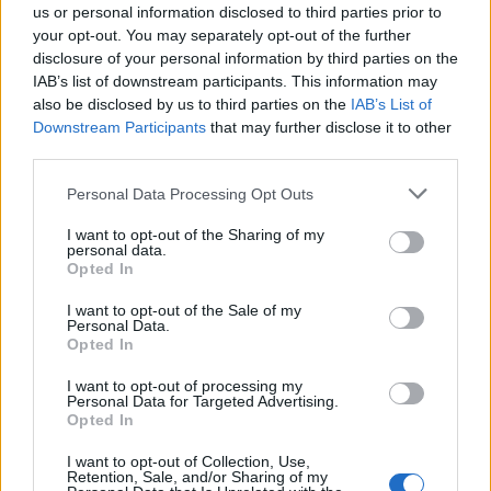
us or personal information disclosed to third parties prior to
θα το κάνεις τόσα χρόνια. Άρα, η κυβέρνησή μας
your opt-out. You may separately opt-out of the further
disclosure of your personal information by third parties on the
αυτούς τους πέντε μήνες έχει ήδη να
IAB’s list of downstream participants. This information may
παρουσιάσει έργο και αυτό το θετικό κλίμα που
also be disclosed by us to third parties on the
IAB’s List of
Downstream Participants
that may further disclose it to other
είδατε είναι το αποτέλεσμα αυτού του έργου»,
third parties.
τόνισε χαρακτηριστικά.
Personal Data Processing Opt Outs
Ο υπουργός Ανάπτυξης και Επενδύσεων θα
I want to opt-out of the Sharing of my
personal data.
Opted In
συνεχίσει τη δεύτερη μέρα της επίσκεψης του
στη Νέα Υόρκη με μπαράζ επαφών με
I want to opt-out of the Sale of my
Personal Data.
Opted In
επικεφαλής funds, διεθνών τραπεζών και
επιχειρήσεων, όπου θα έχει την ευκαιρία να
I want to opt-out of processing my
Personal Data for Targeted Advertising.
συζητήσει το επενδυτικό ενδιαφέρον που
Opted In
παρουσιάζεται για τη χώρα μας. Οπως μάλιστα
I want to opt-out of Collection, Use,
Retention, Sale, and/or Sharing of my