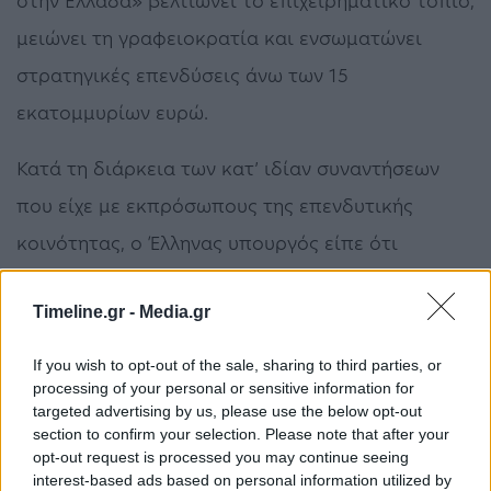
στην Ελλάδα» βελτιώνει το επιχειρηματικό τοπίο,
μειώνει τη γραφειοκρατία και ενσωματώνει
στρατηγικές επενδύσεις άνω των 15
εκατομμυρίων ευρώ.
Κατά τη διάρκεια των κατ’ ιδίαν συναντήσεων
που είχε με εκπρόσωπους της επενδυτικής
κοινότητας, ο Έλληνας υπουργός είπε ότι
προσπάθησε να κερδίσει την εμπιστοσύνη των
Timeline.gr -
Media.gr
συνομιλητών του, παρουσιάζοντας συγκεκριμένα
και μετρήσιμα αποτελέσματα.
If you wish to opt-out of the sale, sharing to third parties, or
processing of your personal or sensitive information for
«Δεν μίλησα γι’ αυτά που θα κάνουμε. Κυρίως,
targeted advertising by us, please use the below opt-out
section to confirm your selection. Please note that after your
γιατί πιστεύω ότι καλύτερα πείθει τον άλλο αυτό
opt-out request is processed you may continue seeing
interest-based ads based on personal information utilized by
που γίνεται, παρά αυτό που του υπόσχεσαι ότι