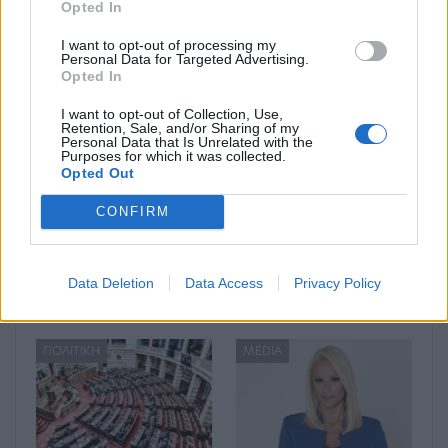
Opted In
Μπορεί επίσης να σε ενδιαφέρει
I want to opt-out of processing my
Personal Data for Targeted Advertising.
Opted In
MEDIA
ΠΟΛΙΤΙΚΉ
I want to opt-out of Collection, Use,
Retention, Sale, and/or Sharing of my
Personal Data that Is Unrelated with the
Purposes for which it was collected.
Opted Out
CONFIRM
Η πρώτη μεγάλη
Υπουργείο Εργασίας:
δημοσκόπηση της
Τα άμεσα μέτρα
Metron Analysis για
στήριξης πολιτών και
Data Deletion
Data Access
Privacy Policy
τις εκλογές του
επιχειρήσεων που
ΣΥΡΙΖΑ στο «MEGA…
επλήγησαν…
ΠΟΛΙΤΙΚΉ
MEDIA