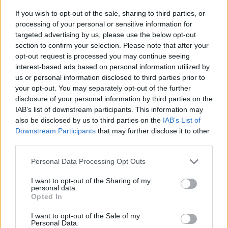
If you wish to opt-out of the sale, sharing to third parties, or
— Kostis Hatzidakis (@K_Hatzidakis)
processing of your personal or sensitive information for
June 15, 2021
targeted advertising by us, please use the below opt-out
section to confirm your selection. Please note that after your
opt-out request is processed you may continue seeing
interest-based ads based on personal information utilized by
us or personal information disclosed to third parties prior to
your opt-out. You may separately opt-out of the further
disclosure of your personal information by third parties on the
Εργασιακό νομοσχέδιο
Κωστής Χατζηδάκης
συνδικαλιστές
IAB’s list of downstream participants. This information may
συνδικάτα
also be disclosed by us to third parties on the
IAB’s List of
Downstream Participants
that may further disclose it to other
third parties.
ΠΡΟΗΓΟΎΜΕΝΟ ΆΡΘΡΟ
ΕΠΌΜΕΝΟ ΆΡΘΡΟ
Personal Data Processing Opt Outs
Ξεπέρασαν τους 300
Θεσ/νίκη: Τρεις
εκατομμύρια οι
συλλήψεις για
I want to opt-out of the Sharing of my
εμβολιασμοί στην
«κορωνοπάρτι» έξω από
personal data.
Opted In
Ευρωπαϊκή Ένωση
το ΑΠΘ
I want to opt-out of the Sale of my
Personal Data.