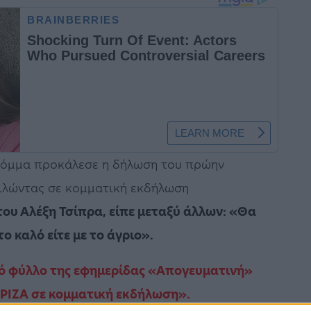
κόμμα προκάλεσε η δήλωση του πρώην
ιλώντας σε κομματική εκδήλωση
του Αλέξη Τσίπρα, είπε μεταξύ άλλων: «Θα
ο καλό είτε με το άγριο».
νό φύλλο της εφημερίδας «Απογευματινή»
ΥΡΙΖΑ σε κομματική εκδήλωση»
.