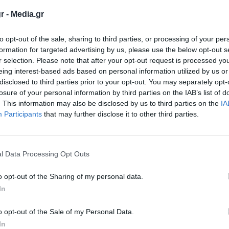
r -
Media.gr
to opt-out of the sale, sharing to third parties, or processing of your per
formation for targeted advertising by us, please use the below opt-out s
r selection. Please note that after your opt-out request is processed y
eing interest-based ads based on personal information utilized by us or
disclosed to third parties prior to your opt-out. You may separately opt-
losure of your personal information by third parties on the IAB’s list of
. This information may also be disclosed by us to third parties on the
IA
Participants
that may further disclose it to other third parties.
l Data Processing Opt Outs
υ Τύπου της Νέας Δημοκρατίας
o opt-out of the Sharing of my personal data.
In
δήλωση του ΣΥΡΙΖΑ και αναλύοντας τις θέσεις
α, είπε στους συγκεντρωμένους:
«Θα
o opt-out of the Sale of my Personal Data.
In
 καλό είτε με το άγριο». Το τι εννοεί με το