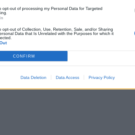
to opt-out of processing my Personal Data for Targeted
με τη Δημοκρατία, δεν χρειάζονται εξηγήσεις.
ing.
In
την ίδια εκδήλωση και στο ίδιο μήκος κύματος,
o opt-out of Collection, Use, Retention, Sale, and/or Sharing
σα είχε πει η κα
Τσαπανίδου
λέγοντας ότι
αν
ersonal Data that Is Unrelated with the Purposes for which it
lected.
η διακυβέρνησης του Αλ.Τσίπρα, αυτό θα
Out
πως το ΠΑΣΟΚ, είτε είναι “κολλημένοι” όπως
CONFIRM
 ο κ.Τσίπρας είναι «πιασμένοι» και
ς και κολλημένους, πολλή δημοκρατία
Data Deletion
Data Access
Privacy Policy