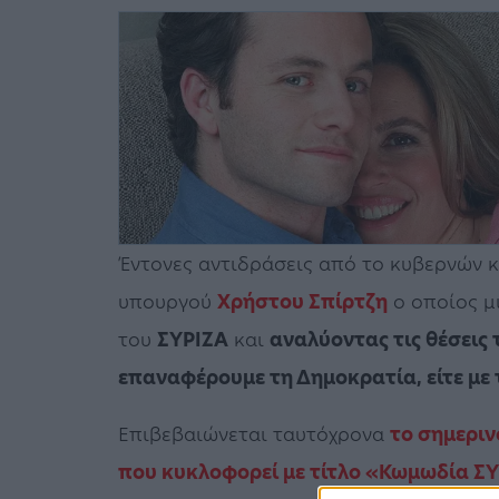
Έντονες αντιδράσεις από το κυβερνών 
υπουργού
Χρήστου Σπίρτζη
ο οποίος μ
του
ΣΥΡΙΖΑ
και
αναλύοντας τις θέσεις 
επαναφέρουμε τη Δημοκρατία, είτε με τ
Επιβεβαιώνεται ταυτόχρονα
το σημερι
που κυκλοφορεί με τίτλο «Κωμωδία Σ