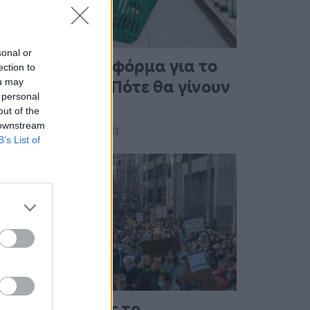
sonal or
Άνοιξε η πλατφόρμα για το
ection to
ou may
Market Pass – Πότε θα γίνουν
 personal
οι πληρωμές
out of the
 downstream
15:13 - 15 Σεπτεμβρίου 2023
B’s List of
Στους δρόμους το