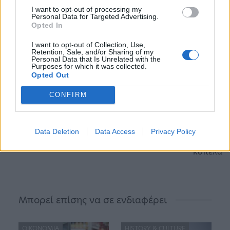
I want to opt-out of processing my
Personal Data for Targeted Advertising.
Opted In
τροπολογία
I want to opt-out of Collection, Use,
Retention, Sale, and/or Sharing of my
Υπουργείο Εργασίας και Κοινωνικών Υποθέσεων - ΥΠΕΡΓ
Personal Data that Is Unrelated with the
Purposes for which it was collected.
Opted Out
ΠΡΟΗΓΟΎΜΕΝΟ ΆΡΘΡΟ
ΕΠΌΜΕΝΟ ΆΡΘΡΟ
CONFIRM
Δίκη Φιλιππίδη: Στο
Θεσσαλονίκη:
δικαστήριο η Κάτια
Παραδίδεται ο οδηγός
Δανδουλάκη και η Λένα
του αυτοκίνητου που
Data Deletion
Data Access
Privacy Policy
Δροσάκη
παρέσυρε την 21χρονη
κοπέλα
Μπορεί επίσης να σε ενδιαφέρει
ΟΙΚΟΝΟΜΊΑ
HISTORY & CULTURE