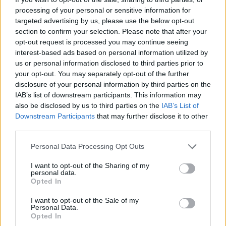
Εργασίας και Κοινωνικών Υποθέσεων.
processing of your personal or sensitive information for
targeted advertising by us, please use the below opt-out
section to confirm your selection. Please note that after your
Με τη δεύτερη τροπολογία:
opt-out request is processed you may continue seeing
interest-based ads based on personal information utilized by
Προβλέπεται ότι η μίσθωση χώρων,
us or personal information disclosed to third parties prior to
your opt-out. You may separately opt-out of the further
εγκαταστάσεων και υποδομών του Σταδίου
disclosure of your personal information by third parties on the
IAB’s list of downstream participants. This information may
Ειρήνης και Φιλίας για τη στέγαση και λειτουργία
also be disclosed by us to third parties on the
IAB’s List of
Κέντρων Πιστοποίησης Αναπηρίας διενεργείται
Downstream Participants
that may further disclose it to other
third parties.
με σύμβαση που καταρτίζεται μεταξύ του ΕΦΚΑ
και του ΣΕΦ. Η μίσθωση αυτή μπορεί να
Personal Data Processing Opt Outs
προβλέπει και την ανάληψη των δαπανών που
I want to opt-out of the Sharing of my
personal data.
είναι απαραίτητες για τη λειτουργία του ΚΕΠΑ
Opted In
από τον ΕΦΚΑ και τον συμψηφισμό τους με το
I want to opt-out of the Sale of my
Personal Data.
μίσθωμα.
Opted In