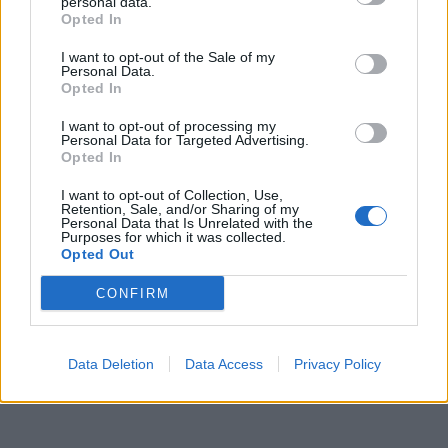
τις εκλογές του
επιχειρήσεων που
personal data.
Opted In
ΣΥΡΙΖΑ στο «MEGA…
επλήγησαν…
I want to opt-out of the Sale of my
ΠΟΛΙΤΙΚΉ
MEDIA
Personal Data.
Opted In
I want to opt-out of processing my
Personal Data for Targeted Advertising.
Opted In
I want to opt-out of Collection, Use,
Κατατέθηκε στη
Η εκλογή αρχηγού του
Retention, Sale, and/or Sharing of my
Βουλή το εργασιακό
ΣΥΡΙΖΑ στο MEGA
Personal Data that Is Unrelated with the
Purposes for which it was collected.
νομοσχέδιο
Opted Out
ΠΡΟΗΓΟΎΜΕΝΗ ΣΕΛΊΔΑ
ΕΠΌΜΕΝΗ ΣΕΛΊΔΑ
CONFIRM
Data Deletion
Data Access
Privacy Policy