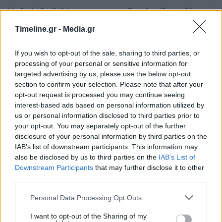
Μαζικές διαδηλώσεις στο
Συγκλονίζει το βίντεο –
Ιράν κατά των ΗΠΑ μετά
ντοκουμέντο από τη
Timeline.gr -
Media.gr
τη δολοφονία του Κασέμ
στιγμή που ανατινάζεται
Σουλεϊμανί (Βίντεο)
το αυτοκίνητο του
υποστράτηγου
If you wish to opt-out of the sale, sharing to third parties, or
processing of your personal or sensitive information for
targeted advertising by us, please use the below opt-out
section to confirm your selection. Please note that after your
opt-out request is processed you may continue seeing
Μπορεί επίσης να σε ενδιαφέρει
interest-based ads based on personal information utilized by
us or personal information disclosed to third parties prior to
your opt-out. You may separately opt-out of the further
MEDIA
ΠΟΛΙΤΙΚΉ
disclosure of your personal information by third parties on the
IAB’s list of downstream participants. This information may
also be disclosed by us to third parties on the
IAB’s List of
Downstream Participants
that may further disclose it to other
third parties.
Η πρώτη μεγάλη
Υπουργείο Εργασίας:
Personal Data Processing Opt Outs
δημοσκόπηση της
Τα άμεσα μέτρα
Metron Analysis για
στήριξης πολιτών και
I want to opt-out of the Sharing of my