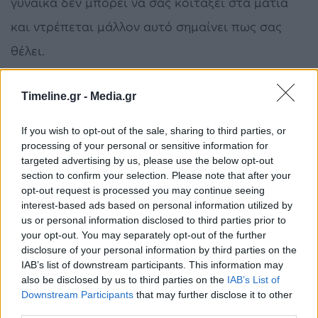
γυναίκα δεν μπορεί να σας κοιτάξει στα μάτια
και ντρέπεται μάλλον αυτό σημαίνει πως σας
θέλει.
Είναι γνωστό πλέον ότι όταν ένας
άνθρωπος
Timeline.gr -
Media.gr
βρίσκεται κοντά στο αντικείμενο του πόθου του,
If you wish to opt-out of the sale, sharing to third parties, or
γίνεται νευρικός.
processing of your personal or sensitive information for
targeted advertising by us, please use the below opt-out
Νέα έρευνα, λοιπόν, που δημοσιεύθηκε στο
section to confirm your selection. Please note that after your
opt-out request is processed you may continue seeing
Adaptive Human Behavior and Physiology
interest-based ads based on personal information utilized by
αποκαλύπτει την επίπτωση της έλξης καθ’όλη τη
us or personal information disclosed to third parties prior to
your opt-out. You may separately opt-out of the further
διάρκεια της ζωής και συγκεκριμένα το πώς η
disclosure of your personal information by third parties on the
IAB’s list of downstream participants. This information may
νευρική συμπεριφορά υποδεικνύει έλξη
.
also be disclosed by us to third parties on the
IAB’s List of
Downstream Participants
that may further disclose it to other
Πηγή: Ratpack
third parties.