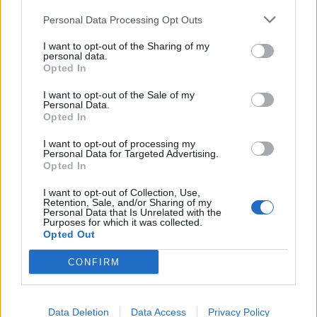
Personal Data Processing Opt Outs
Σεξ
σχέσεις
I want to opt-out of the Sharing of my
personal data.
Opted In
ΠΡΟΗΓΟΎΜΕΝΟ ΆΡΘΡΟ
ΕΠΌΜΕΝΟ ΆΡΘΡΟ
Λιμενικό: Δύο συλλήψεις
Γερμανία: Η κρατική
I want to opt-out of the Sale of my
Personal Data.
για ναρκωτικά στην
τηλεόραση ανακοίνσωε
Opted In
Αττική
τα αποτελέσματα των
εκλογών… δύο ημέρες
I want to opt-out of processing my
νωρίτερα
Personal Data for Targeted Advertising.
Opted In
I want to opt-out of Collection, Use,
Retention, Sale, and/or Sharing of my
Personal Data that Is Unrelated with the
Μπορεί επίσης να σε ενδιαφέρει
Purposes for which it was collected.
Opted Out
ΔΙΕΘΝΉ
ΔΙΕΘΝΉ
CONFIRM
Data Deletion
Data Access
Privacy Policy