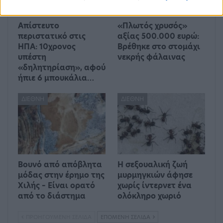
Απίστευτο
«Πλωτός χρυσός»
περιστατικό στις
αξίας 500.000 ευρώ:
ΗΠΑ: 10χρονος
Βρέθηκε στο στομάχι
υπέστη
νεκρής φάλαινας
«δηλητηρίαση», αφού
ήπιε 6 μπουκάλια…
ΔΙΕΘΝΉ
ΔΙΕΘΝΉ
Βουνό από απόβλητα
Η σεξουαλική ζωή
μόδας στην έρημο της
μυρμηγκιών άφησε
Χιλής – Είναι ορατό
χωρίς ίντερνετ ένα
από το διάστημα
ολόκληρο χωριό
ΠΡΟΗΓΟΎΜΕΝΗ ΣΕΛΊΔΑ
ΕΠΌΜΕΝΗ ΣΕΛΊΔΑ