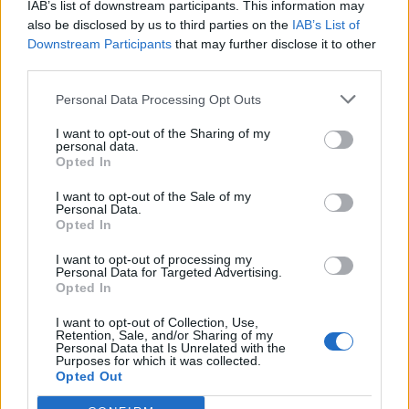
IAB’s list of downstream participants. This information may
– 5.018 δάνεια (49,45%) ήταν καταναλωτικά
also be disclosed by us to third parties on the
IAB’s List of
Downstream Participants
that may further disclose it to other
ύψους 64,91 εκατ. ευρώ.
third parties.
Personal Data Processing Opt Outs
I want to opt-out of the Sharing of my
– 932 δάνεια (9,18%) ήταν πολύ μικρών και
personal data.
Opted In
μικρομεσαίων επιχειρήσεων ύψους 214,32 εκατ.
I want to opt-out of the Sale of my
ευρώ.
Personal Data.
Opted In
I want to opt-out of processing my
Personal Data for Targeted Advertising.
Opted In
– 10 δάνεια (0,10%) ήταν μεσαίων και μεγάλων
I want to opt-out of Collection, Use,
επιχειρήσεων ύψους 33,79 εκατ. ευρώ.
Retention, Sale, and/or Sharing of my
Personal Data that Is Unrelated with the
Purposes for which it was collected.
Opted Out