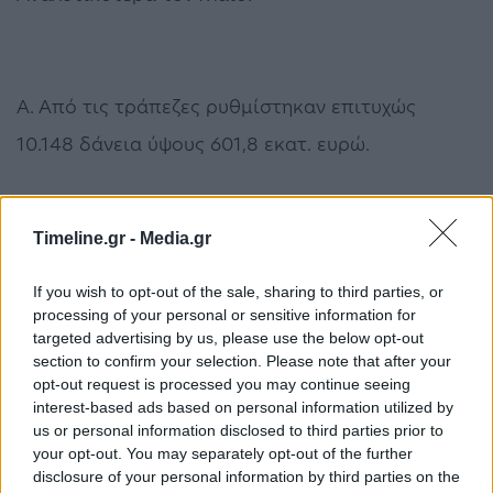
A. Aπό τις τράπεζες ρυθμίστηκαν επιτυχώς
10.148 δάνεια ύψους 601,8 εκατ. ευρώ.
Timeline.gr -
Media.gr
Εκ των δανείων αυτών:
If you wish to opt-out of the sale, sharing to third parties, or
processing of your personal or sensitive information for
targeted advertising by us, please use the below opt-out
section to confirm your selection. Please note that after your
– 4.188 δάνεια (41,27%) ήταν στεγαστικά ύψους
opt-out request is processed you may continue seeing
288,88 εκατ. ευρώ.
interest-based ads based on personal information utilized by
us or personal information disclosed to third parties prior to
your opt-out. You may separately opt-out of the further
disclosure of your personal information by third parties on the