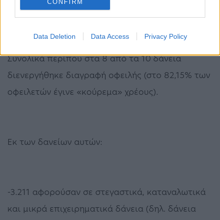
CONFIRM
Β. Από τις εταιρείες διαχείρισης απαιτήσεων
(Credit Servicing Firms) ρυθμίστηκαν επιτυχώς
Data Deletion
Data Access
Privacy Policy
3.217 δάνεια συνολικού ύψους 88,1 εκατ. ευρώ.
Συνολικά περίπου στα 8 από τα 10 δάνεια
διενεργήθηκε διαγραφή οφειλής (στο 82,15% των
οφειλετών έγινε «κούρεμα» χρέους).
Εκ των δανείων αυτών:
-3.211 αφορούσαν σε στεγαστικά, καταναλωτικά
και μικρά επιχειρηματικά δάνεια (δηλ. δάνεια