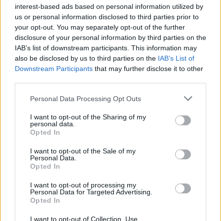
interest-based ads based on personal information utilized by
ΠΡΟΗΓΟΎΜΕΝΟ ΆΡΘΡΟ
ΕΠΌΜΕΝΟ ΆΡΘΡΟ
us or personal information disclosed to third parties prior to
Χειμερινές εκπτώσεις
Βέροια – 29χρονη για τον
your opt-out. You may separately opt-out of the further
2023: Ξεκινούν τη
θάνατο του μωρού της:
disclosure of your personal information by third parties on the
Δευτέρα 09/01 – Τα
«Δεν το έσωσα γιατί δεν
IAB’s list of downstream participants. This information may
δικαιώματα που πρέπει
ξέρω κολύμπι» – Όσα
also be disclosed by us to third parties on the
IAB’s List of
να γνωρίζουν οι
είπε στην κατάθεσή της
Downstream Participants
that may further disclose it to other
καταναλωτές
(Βίντεο)
third parties.
Personal Data Processing Opt Outs
I want to opt-out of the Sharing of my
Μπορεί επίσης να σε ενδιαφέρει
personal data.
Opted In
ΟΙΚΟΝΟΜΊΑ
HISTORY & CULTURE
I want to opt-out of the Sale of my
Personal Data.
Opted In
I want to opt-out of processing my
Personal Data for Targeted Advertising.
Opted In
Άνοιξε η πλατφόρμα
ΔΥΠΑ: Συνολικά
I want to opt-out of Collection, Use,