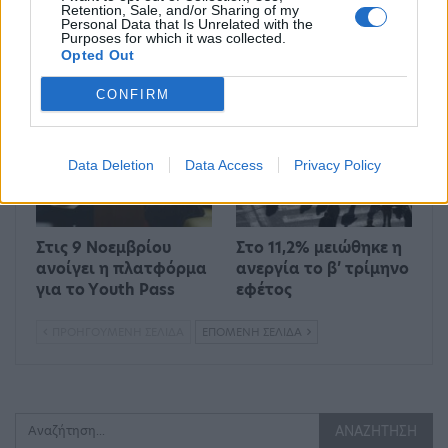
για το Market Pass –
55.000 voucher
Retention, Sale, and/or Sharing of my
Personal Data that Is Unrelated with the
Πότε θα γίνουν οι
βιβλίων
Purposes for which it was collected.
πληρωμές
ενεργοποιήθηκαν σε
Opted Out
δύο εβδομάδες
CONFIRM
ΟΙΚΟΝΟΜΊΑ
ΕΛΛΆΔΑ
Data Deletion
Data Access
Privacy Policy
Στις 9 Νοεμβρίου
Στο 11,2% μειώθηκε η
ανοίγει η πλατφόρμα
ανεργία το β’ τρίμηνο
για το Υouth Pass
εφέτος
ΠΡΟΗΓΟΎΜΕΝΗ ΣΕΛΊΔΑ
ΕΠΌΜΕΝΗ ΣΕΛΊΔΑ