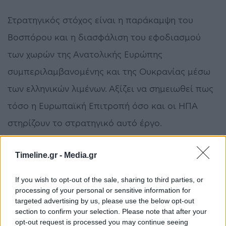
Στρατηγικός στόχος είναι η παράκαμψη του
Βοσπόρου και η διασφάλιση του εφοδιασμού
των χωρών της Ανατολικής Ευρώπης
συμπεριλαμβανομένης και της Ουκρανίας μέσω
των ελληνικών λιμένων. Αξίζει να σημειωθεί πως
τόσο η Ευρωπαϊκή Επιτροπή όσο και οι ΗΠΑ
στηρίζουν το στρατηγικό αυτό έργο.
Timeline.gr -
Media.gr
Διαβάστε περισσότερα στο
powergame.gr
If you wish to opt-out of the sale, sharing to third parties, or
processing of your personal or sensitive information for
έργα
ΕΡΓΟΣΕ
Σιδηρόδρομοι
targeted advertising by us, please use the below opt-out
section to confirm your selection. Please note that after your
opt-out request is processed you may continue seeing