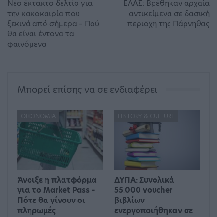
Νέο έκτακτο δελτίο για
ΕΛΑΣ: Βρέθηκαν αρχαία
την κακοκαιρία που
αντικείμενα σε δασική
ξεκινά από σήμερα – Πού
περιοχή της Πάρνηθας
θα είναι έντονα τα
φαινόμενα
Μπορεί επίσης να σε ενδιαφέρει
ΟΙΚΟΝΟΜΊΑ
HISTORY & CULTURE
Άνοιξε η πλατφόρμα
ΔΥΠΑ: Συνολικά
για το Market Pass –
55.000 voucher
Πότε θα γίνουν οι
βιβλίων
πληρωμές
ενεργοποιήθηκαν σε