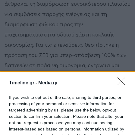
άνθρακα, τη διαμόρφωση ευνοϊκότερου πλαισίου
για συμβάσεις παροχής ενέργειας και τη
διαμόρφωση φιλικού προς την
επιχειρηματικότητα οδικού χάρτη κυκλικής
οικονομίας. Για τις επενδύσεις, θεσπίστηκε η
πρόταση του ΣΕΒ για υπερ-απόσβεση 100% των
δαπανών σε πράσινη οικονομία, ενέργεια και
ψηφιοποίηση για τις μεσαίες και μικρές
Timeline.gr -
Media.gr
επιχειρήσεις ενώ παράλληλα, βελτιώθηκε το
καθεστώς των Στρατηγικών Επενδύσεων με
If you wish to opt-out of the sale, sharing to third parties, or
processing of your personal or sensitive information for
ευνοϊκότερα κριτήρια. Ο κ. Βιδάλης ανακοίνωσε
targeted advertising by us, please use the below opt-out
και το ΣΕΒ InfoDesk, τη νέα υπηρεσία
section to confirm your selection. Please note that after your
opt-out request is processed you may continue seeing
ενημέρωσης και πρακτικής υποστήριξης των
interest-based ads based on personal information utilized by