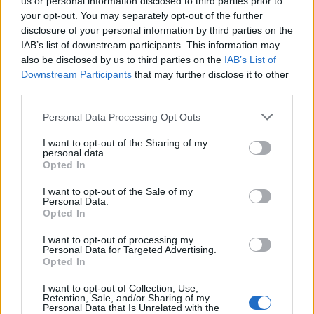
us or personal information disclosed to third parties prior to
μελών του ΣΕΒ ειδικά για θέματα που αφορούν
your opt-out. You may separately opt-out of the further
στις επενδύσεις.
disclosure of your personal information by third parties on the
IAB’s list of downstream participants. This information may
also be disclosed by us to third parties on the
IAB’s List of
Ο γενικός διευθυντής του Συνδέσμου Δρ. Γιώργος
Downstream Participants
that may further disclose it to other
Ξηρογιάννης ανέφερε μεταξύ άλλων ότι η
third parties.
ενίσχυση του ανθρωπίνου κεφαλαίου με
Personal Data Processing Opt Outs
σύγχρονες Δεξιότητες αποτελεί κορυφαία
I want to opt-out of the Sharing of my
personal data.
προτεραιότητα του ΣΕΒ, και με συνεχείς δράσεις
Opted In
για τεχνικά, ψηφιακά και διοικητικά επαγγέλματα
I want to opt-out of the Sale of my
Personal Data.
μέσω του ΙΒΕΠΕ, του προγράμματος Skills4Jobs,
Opted In
του ALBΑ, των συνεργασιών με Πανεπιστήμια και
I want to opt-out of processing my
Personal Data for Targeted Advertising.
του Junior Achievement ο ΣΕΒ δημιουργεί
Opted In
εργαζόμενους με σύγχρονες δεξιότητες που
I want to opt-out of Collection, Use,
Retention, Sale, and/or Sharing of my
απασχολούνται σε σύγχρονα επαγγέλματα. Στα
Personal Data that Is Unrelated with the