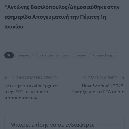
*Αντώνης Βασιλόπουλος/Δημοσιεύθηκε στην
εφημερίδα Απογευματινή την Πέμπτη 1η
Ιουνίου
αιτήσεις
Πρόγραμμα «Σπίτι μου»
σπίτια
Χρηματοδότηση
ΠΡΟΗΓΟΎΜΕΝΟ ΆΡΘΡΟ
ΕΠΌΜΕΝΟ ΆΡΘΡΟ
Νέο τηλεπαιχνίδι έρχεται
Πανελλαδικές 2023:
στην ΕΡΤ με ντουέτο
Έναρξη για τα ΓΕΛ αύριο
παρουσιαστών
Μπορεί επίσης να σε ενδιαφέρει