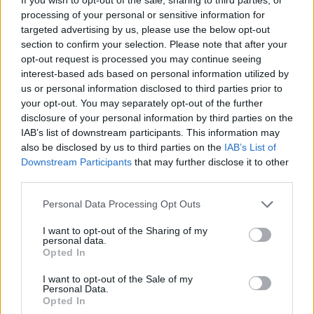
από 25 έως 39 ετών, με ετήσιο εισόδημα
processing of your personal or sensitive information for
targeted advertising by us, please use the below opt-out
τουλάχιστον 10.000 ευρώ έως το ποσό που
section to confirm your selection. Please note that after your
opt-out request is processed you may continue seeing
αντιστοιχεί για τη λήψη επιδόματος θέρμανσης
interest-based ads based on personal information utilized by
(16.000 ευρώ για άγαμο, 24.000 ευρώ για ζευγάρι
us or personal information disclosed to third parties prior to
your opt-out. You may separately opt-out of the further
συν 3.000 ευρώ για κάθε παιδί, 27.000 ευρώ για
disclosure of your personal information by third parties on the
μονογονεϊκές οικογένειες συν 3.000 ευρώ για
IAB’s list of downstream participants. This information may
also be disclosed by us to third parties on the
IAB’s List of
κάθε παιδί πέραν του πρώτου), εφόσον δεν
Downstream Participants
that may further disclose it to other
third parties.
διαθέτουν ακίνητο που καλύπτει τις στεγαστικές
τους ανάγκες. Τα δάνεια καλύπτουν έως και το
Personal Data Processing Opt Outs
90% της εμπορικής αξίας του ακινήτου, με
I want to opt-out of the Sharing of my
personal data.
ανώτατο όριο τις 150.000 ευρώ, και μπορεί να
Opted In
έχουν διάρκεια έως 30 έτη. Για ποσό δανείου
I want to opt-out of the Sale of my
Personal Data.
100.000 ευρώ με διάρκεια αποπληρωμής 30
Opted In