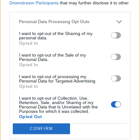
Downstream Participants
that may further disclose it to other
third parties.
ΟΙΚΟΝΟΜΊΑ
HISTORY & CULTURE
Personal Data Processing Opt Outs
I want to opt-out of the Sharing of my
personal data.
Opted In
Άνοιξε η πλατφόρμα
ΔΥΠΑ: Συνολικά
I want to opt-out of the Sale of my
Personal Data.
για το Market Pass –
55.000 voucher
Opted In
Πότε θα γίνουν οι
βιβλίων
πληρωμές
ενεργοποιήθηκαν σε
I want to opt-out of processing my
δύο εβδομάδες
Personal Data for Targeted Advertising.
Opted In
ΟΙΚΟΝΟΜΊΑ
ΕΛΛΆΔΑ
I want to opt-out of Collection, Use,
Retention, Sale, and/or Sharing of my
Personal Data that Is Unrelated with the
Purposes for which it was collected.
Opted Out
CONFIRM
Στις 9 Νοεμβρίου
Στο 11,2% μειώθηκε η