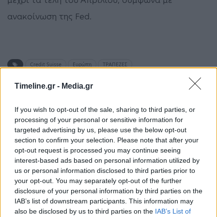
ανακοίνωση της Fed.
Credit Suisse
Ευρώπη
ΤΡΑΠΕΖΕΣ
Timeline.gr -
Media.gr
ΠΡΟΗΓΟΎΜΕΝΟ ΆΡΘΡΟ
ΕΠΌΜΕΝΟ ΆΡΘΡΟ
If you wish to opt-out of the sale, sharing to third parties, or
Θεσσαλονίκη –
Αγία Μαρίνα: Σοβαρό
processing of your personal or sensitive information for
Δολοφονία Άλκη
τροχαίο στην παραλιακή
targeted advertising by us, please use the below opt-out
Καμπανού: Καταθέτει
προς τη Βάρη – Οι
section to confirm your selection. Please note that after your
σήμερα η ιατροδικαστής
δρόμοι που
opt-out request is processed you may continue seeing
σημειώνονται
interest-based ads based on personal information utilized by
καθυστερήσεις
us or personal information disclosed to third parties prior to
your opt-out. You may separately opt-out of the further
disclosure of your personal information by third parties on the
IAB’s list of downstream participants. This information may
Μπορεί επίσης να σε ενδιαφέρει
also be disclosed by us to third parties on the
IAB’s List of