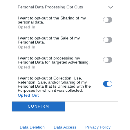
που είναι σχεδόν ο μόνος στην Ευρώπη άνω του
Personal Data Processing Opt Outs
50, απεικονίζοντας την οικονομική ανάπτυξη. Ο
I want to opt-out of the Sharing of my
Φαν ντεν Χαίλιγκενμπεργκ βλέπει πολλά θετικά
personal data.
Opted In
στοιχεία και στο μέτωπο του ελληνικού χρέους,
I want to opt-out of the Sale of my
επικαλούμενος το έλλειμμα του ισοζυγίου
Personal Data.
Opted In
τρεχουσών συναλλαγών, το οποίο παραμένει
I want to opt-out of processing my
κοντά στο μηδέν, καθώς και κάποιες μικρές
Personal Data for Targeted Advertising.
Opted In
αποπληρωμές χρέους που θα γίνουν τα επόμενα
I want to opt-out of Collection, Use,
τρίμηνα και στη συνέχεια τίποτα μέχρι το 2022.
Retention, Sale, and/or Sharing of my
Personal Data that Is Unrelated with the
Purposes for which it was collected.
«Καθώς βελτιώνονται οι πιστωτικές μετρήσεις
Opted Out
της χώρας, υπάρχει μια αυξανόμενη ρεαλιστική
CONFIRM
πιθανότητα να αναβαθμιστεί η ελληνική
οικονομία σε BBB και να περιληφθεί στο
Data Deletion
Data Access
Privacy Policy