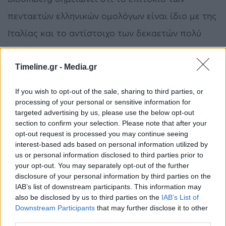
πενταετών ελληνικών ομολόγων είναι ίδιο με της
Ιταλίας και το αντίστοιχο των δεκαετών πολύ
κοντά.
Timeline.gr -
Media.gr
Με θετικό μάτι βλέπει την πορεία της ελληνικής
If you wish to opt-out of the sale, sharing to third parties, or
οικονομίας και ο διαχειριστής χαρτοφυλακίου
processing of your personal or sensitive information for
στη Legal & General Investment Management, Εμίλ
targeted advertising by us, please use the below opt-out
section to confirm your selection. Please note that after your
φαν ντεν Χάιλιγκενμπεργκ. «Η Ελλάδα παραμένει
opt-out request is processed you may continue seeing
γλυκό κέρασμα για μας», λέει, σημειώνοντας ότι
interest-based ads based on personal information utilized by
us or personal information disclosed to third parties prior to
μολονότι η σχέση κρατικού χρέους / ΑΕΠ στη
your opt-out. You may separately opt-out of the further
disclosure of your personal information by third parties on the
χώρα μας είναι στο 180%, υπάρχουν πολλά
IAB’s list of downstream participants. This information may
θετικά στοιχεία που προκύπτουν από την
also be disclosed by us to third parties on the
IAB’s List of
Downstream Participants
that may further disclose it to other
ελληνική οικονομία, και ειδικά ο δείκτης PMI,
third parties.