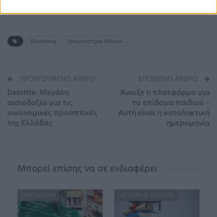
πρόγραμμα αγοράς της ΕΚΤ», λέει.
Bloomberg
Χρηματιστήριο Αθηνών
ΠΡΟΗΓΟΎΜΕΝΟ ΆΡΘΡΟ
ΕΠΌΜΕΝΟ ΆΡΘΡΟ
Deloitte: Μεγάλη
Άνοιξε η πλατφόρμα για
αισιοδοξία για τις
το επίδομα παιδιού –
οικονομικές προοπτικές
Αυτή είναι η καταληκτική
της Ελλάδας
ημερομηνία
Μπορεί επίσης να σε ενδιαφέρει
ΟΙΚΟΝΟΜΊΑ
HISTORY & CULTURE