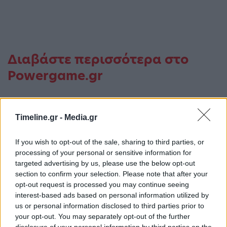
Διαβάστε περισσότερα στο
Powergame.gr
Timeline.gr -
Media.gr
Εθνική Τράπεζα
If you wish to opt-out of the sale, sharing to third parties, or
processing of your personal or sensitive information for
ΠΡΟΗΓΟΎΜΕΝΟ ΆΡΘΡΟ
ΕΠΌΜΕΝΟ ΆΡΘΡΟ
targeted advertising by us, please use the below opt-out
section to confirm your selection. Please note that after your
Η Κομισιόν πρότεινε τη
Σταθερά ανοδική πορεία
opt-out request is processed you may continue seeing
μεταρρύθμιση της
των ελληνικών
interest-based ads based on personal information utilized by
ευρωπαϊκής αγοράς
επιστημονικών
us or personal information disclosed to third parties prior to
ηλεκτρικής ενέργειας
δημοσιεύσεων στον
your opt-out. You may separately opt-out of the further
τομέα της Τεχνητής
disclosure of your personal information by third parties on the