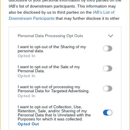
Νοημοσύνης
IAB’s list of downstream participants. This information may
also be disclosed by us to third parties on the
IAB’s List of
Downstream Participants
that may further disclose it to other
third parties.
Μπορεί επίσης να σε ενδιαφέρει
Personal Data Processing Opt Outs
ΟΙΚΟΝΟΜΊΑ
HISTORY & CULTURE
I want to opt-out of the Sharing of my
personal data.
Opted In
I want to opt-out of the Sale of my
Personal Data.
Opted In
Άνοιξε η πλατφόρμα
ΔΥΠΑ: Συνολικά
I want to opt-out of processing my
για το Market Pass –
55.000 voucher
Personal Data for Targeted Advertising.
Πότε θα γίνουν οι
βιβλίων
Opted In
πληρωμές
ενεργοποιήθηκαν σε
δύο εβδομάδες
I want to opt-out of Collection, Use,
Retention, Sale, and/or Sharing of my
Personal Data that Is Unrelated with the
Purposes for which it was collected.
ΟΙΚΟΝΟΜΊΑ
ΕΛΛΆΔΑ
Opted Out