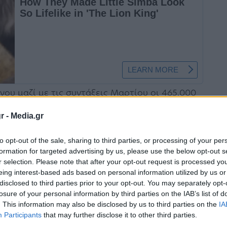
υ μαζί με τις συντάξεις Μαρτίου οι 465.000
λόγω της καθυστέρησης κατάθεσης του νέου
r -
Media.gr
to opt-out of the sale, sharing to third parties, or processing of your per
formation for targeted advertising by us, please use the below opt-out s
 η καθυστέρηση στην καταβολή των
r selection. Please note that after your opt-out request is processed y
ης σχετικής αναλογιστικής μελέτης για τη
eing interest-based ads based on personal information utilized by us or
disclosed to third parties prior to your opt-out. You may separately opt-
τος, η οποία παραδίδεται σήμερα στον
losure of your personal information by third parties on the IAB’s list of
έσεων, Γιάννη Βρούτση ώστε το νομοσχέδιο να
. This information may also be disclosed by us to third parties on the
IA
Participants
that may further disclose it to other third parties.
σια διαβούλευση.