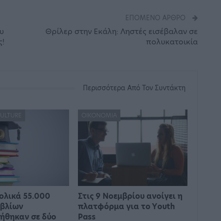
ΕΠΌΜΕΝΟ ΆΡΘΡΟ
υ
Θρίλερ στην Εκάλη: Ληστές εισέβαλαν σε
ς!
πολυκατοικία
Περισσότερα Από Τον Συντάκτη
CULTURE
ΟΙΚΟΝΟΜΊΑ
ολικά 55.000
Στις 9 Νοεμβρίου ανοίγει η
ιβλίων
πλατφόρμα για το Υouth
ήθηκαν σε δύο
Pass