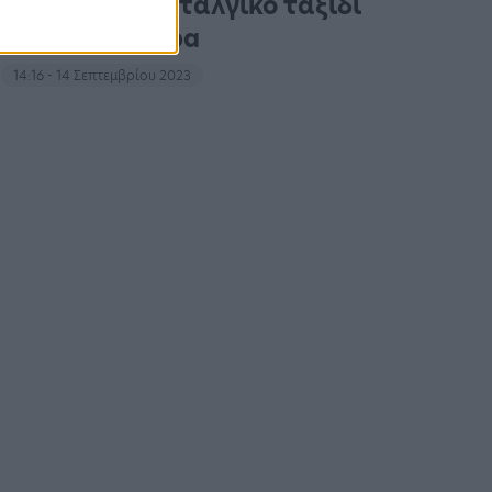
Συναυλία-νοσταλγικό ταξίδι
με άρωμα Abba
14:16 - 14 Σεπτεμβρίου 2023