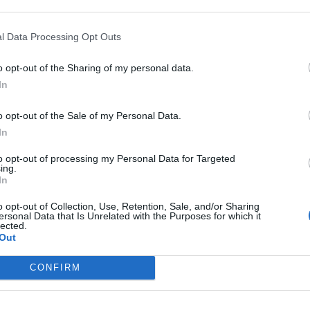
ν οι συνταξιούχοι μετά την ψήφιση του σχεδίου
l Data Processing Opt Outs
Οκτωβρίου 2019.Οι 465.000 συνταξιούχοι
o opt-out of the Sharing of my personal data.
ησης που φτάνει μέχρι το 48,24%. Θα
In
και επικουρικής πάνω από 1.300 ευρώ το
o opt-out of the Sale of my Personal Data.
ηση θα είναι 99,57 ευρώ τον μήνα και σε
In
 5 ευρώ έως 196 ευρώ.
to opt-out of processing my Personal Data for Targeted
ing.
“ΤΑ ΝΕΑ” :
In
o opt-out of Collection, Use, Retention, Sale, and/or Sharing
ου Επικουρικής Ασφάλισης του Προσωπικού της
ersonal Data that Is Unrelated with the Purposes for which it
lected.
Out
μέση αύξηση 29,49%.
CONFIRM
α Επικουρικής Ασφάλισης Υπαλλήλων Ναυτικών
έση αύξηση 31,29%.