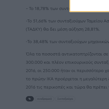
– Το 18,78% των συνταξιούχων του ΙΚΑ 
-Το 51,66% των συνταξιούχων Ταμείου Α
(ΤΑΔΚΥ) θα δει μέση αύξηση 28,81%.
-Το 38,48% των συνταξιούχων μηχανικών
Όλα τα ποσοστά αντικατοπτρίζονται σε 
300.000 και πλέον επικουρικούς συνταξ
2016, οι 250.000 ήταν οι περισσότερο χ
το πρώην ΙΚΑ προέρχεται η μεγαλύτερη
2016 τις περικοπές και τώρα θα πρέπει 
αναδρομικά
Συνταξιούχοι