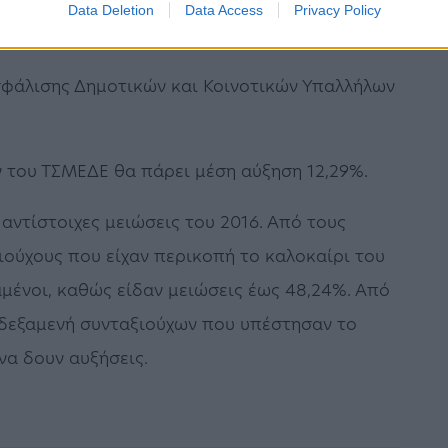
Data Deletion
Data Access
Privacy Policy
ΕΤΕΑΜ θα πάρει μέση αύξηση 44,92%.
σφάλισης Δημοτικών και Κοινοτικών Υπαλλήλων
 του ΤΣΜΕΔΕ θα πάρει μέση αύξηση 12,29%.
αντίστοιχες μειώσεις του 2016. Από τους
ιούχους που είχαν περικοπή το καλοκαίρι του
αμένοι, καθώς είδαν μειώσεις έως 48,24%. Από
 δεξαμενή συνταξιούχων που υπέστησαν το
να δουν αυξήσεις.