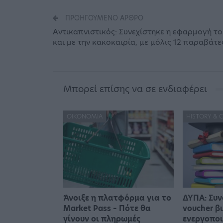
ΠΡΟΗΓΟΎΜΕΝΟ ΆΡΘΡΟ
Αντικαπνιστικός: Συνεχίστηκε η εφαρμογή το
και με την κακοκαιρία, με μόλις 12 παραβάτε
Μπορεί επίσης να σε ενδιαφέρει
ΟΙΚΟΝΟΜΊΑ
HISTORY & 
Άνοιξε η πλατφόρμα για το
ΔΥΠΑ: Συν
Market Pass – Πότε θα
voucher β
γίνουν οι πληρωμές
ενεργοποι