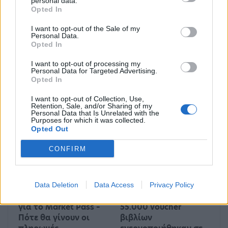
personal data.
Διόνυσος: Πυροβολισμοί
Περιφέρεια Αττικής: Με 8
Opted In
με έναν νεκρό
δράσεις σχεδιάζει να
I want to opt-out of the Sale of my
δώσει μόνιμη λύση στη
Personal Data.
διαχείριση των
Opted In
απορριμμάτων
I want to opt-out of processing my
Personal Data for Targeted Advertising.
Opted In
Μπορεί επίσης να σε ενδιαφέρει
I want to opt-out of Collection, Use,
Retention, Sale, and/or Sharing of my
Personal Data that Is Unrelated with the
Purposes for which it was collected.
ΟΙΚΟΝΟΜΊΑ
HISTORY & CULTURE
Opted Out
CONFIRM
Data Deletion
Data Access
Privacy Policy
Άνοιξε η πλατφόρμα
ΔΥΠΑ: Συνολικά
για το Market Pass –
55.000 voucher
Πότε θα γίνουν οι
βιβλίων