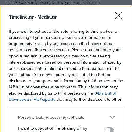
στο Ελληνικό που έχουν χαρακτηριστεί
διατηρητέα ή διατηρούμενα.
Timeline.gr -
Media.gr
Επιπλέον, οι εν λόγω εργασίες θα διενεργηθούν
If you wish to opt-out of the sale, sharing to third parties, or
πριν από τη μεταβίβαση των μετοχών της
processing of your personal or sensitive information for
targeted advertising by us, please use the below opt-out
Ελληνικό ΑΕ στην Lamda Development.
section to confirm your selection. Please note that after your
opt-out request is processed you may continue seeing
Οι δαπάνες για την κατεδάφιση αρκετών
interest-based ads based on personal information utilized by
us or personal information disclosed to third parties prior to
κτηρίων διενεργούνται «από και με δαπάνη» της
your opt-out. You may separately opt-out of the further
disclosure of your personal information by third parties on the
Lamda, ενώ για άλλα κτήρια το κόστος θα
IAB’s list of downstream participants. This information may
βαρύνει την Ελληνικό ΑΕ.
also be disclosed by us to third parties on the
IAB’s List of
Downstream Participants
that may further disclose it to other
third parties.
Ελληνικό
Personal Data Processing Opt Outs
I want to opt-out of the Sharing of my
ΠΡΟΗΓΟΎΜΕΝΟ ΆΡΘΡΟ
ΕΠΌΜΕΝΟ ΆΡΘΡΟ