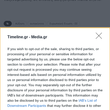
Αύξηση
αυτοκίνητα
Ευρωπαϊκή Ένωση - ΕΕ
πωλήσεις αυτοκινήτων
Timeline.gr -
Media.gr
ΠΡΟΗΓΟΎΜΕΝΟ ΆΡΘΡΟ
ΕΠΌΜΕΝΟ ΆΡΘΡΟ
If you wish to opt-out of the sale, sharing to third parties, or
processing of your personal or sensitive information for
Εξυπηρέτηση πολιτών –
ΥΠΠΟ: Αποκαθίσταται το
targeted advertising by us, please use the below opt-out
Καθολική αναβάθμιση
κάστρο Ζακύνθου
section to confirm your selection. Please note that after your
της Γραμμής «1595» από
opt-out request is processed you may continue seeing
το Δήμο Αθηναίων
interest-based ads based on personal information utilized by
us or personal information disclosed to third parties prior to
your opt-out. You may separately opt-out of the further
disclosure of your personal information by third parties on the
Μπορεί επίσης να σε ενδιαφέρει
IAB’s list of downstream participants. This information may
also be disclosed by us to third parties on the
IAB’s List of
Downstream Participants
that may further disclose it to other
ΟΙΚΟΝΟΜΊΑ
HISTORY & CULTURE