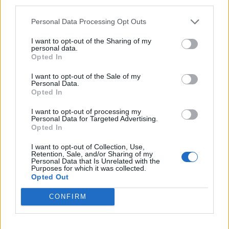
third parties.
Personal Data Processing Opt Outs
I want to opt-out of the Sharing of my
personal data.
Opted In
Άνοιξε η πλατφόρμα
ΔΥΠΑ: Συνολικά
για το Market Pass –
55.000 voucher
I want to opt-out of the Sale of my
Personal Data.
Πότε θα γίνουν οι
βιβλίων
Opted In
πληρωμές
ενεργοποιήθηκαν σε
δύο εβδομάδες
I want to opt-out of processing my
Personal Data for Targeted Advertising.
Opted In
ΟΙΚΟΝΟΜΊΑ
ΕΛΛΆΔΑ
I want to opt-out of Collection, Use,
Retention, Sale, and/or Sharing of my
Personal Data that Is Unrelated with the
Purposes for which it was collected.
Opted Out
Στις 9 Νοεμβρίου
Στο 11,2% μειώθηκε η
CONFIRM
ανοίγει η πλατφόρμα
ανεργία το β’ τρίμηνο
για το Υouth Pass
εφέτος