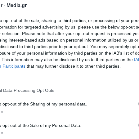
οις, δεν ισχύει…
r -
Media.gr
οκαλύπτει το Αθηναϊκό-Μακεδονικό Πρακτορείο
to opt-out of the sale, sharing to third parties, or processing of your per
formation for targeted advertising by us, please use the below opt-out s
ουσία το κυρίως ποδοσφαιρικό κτίριο, του
r selection. Please note that after your opt-out request is processed y
. ευρώ και έχει ήδη εγκριθεί κι ενταχθεί
eing interest-based ads based on personal information utilized by us or
disclosed to third parties prior to your opt-out. You may separately opt-
ισμούς.
losure of your personal information by third parties on the IAB’s list of
. This information may also be disclosed by us to third parties on the
IA
ημαντικά) έργα που «ακουμπούν» το γήπεδο κι
Participants
that may further disclose it to other third parties.
 του, έχοντας πάρει το «πράσινο φως» από το
υς ενώ θα προχωράει η εκτέλεση όλου του
l Data Processing Opt Outs
o opt-out of the Sharing of my personal data.
In
o opt-out of the Sale of my Personal Data.
ου θα κατασκευαστεί, για να “συνδεθεί” το
In