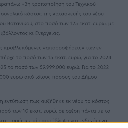
αραπάνω «3η τροποποίηση του Τεχνικού
συνολικό κόστος της κατασκευής του νέου
υ Βοτανικού, στο ποσό των 125 εκατ. ευρώ, με
βάλλοντος κι Ενέργειας.
τις προβλεπόμενες «απορροφήσεις» των εν
υπήρχε το ποσό των 15 εκατ. ευρώ, για το 2024
025 το ποσό των 59.999.000 ευρώ. Για το 2022
.000 ευρώ από ιδίους πόρους του Δήμου
η εντύπωση πως αυξήθηκε εκ νέου το κόστος
οσό των 10 εκατ. ευρώ, σε σχέση πάντα με το
ατ. ευρώ, ως μία «πρόβλεψη για ενδεχόμενα