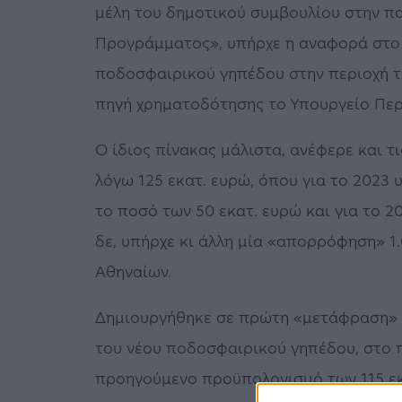
μέλη του δημοτικού συμβουλίου στην π
Προγράμματος», υπήρχε η αναφορά στο 
ποδοσφαιρικού γηπέδου στην περιοχή το
πηγή χρηματοδότησης το Υπουργείο Περι
Ο ίδιος πίνακας μάλιστα, ανέφερε και 
λόγω 125 εκατ. ευρώ, όπου για το 2023 
το ποσό των 50 εκατ. ευρώ και για το 2
δε, υπήρχε κι άλλη μία «απορρόφηση» 1
Αθηναίων.
Δημιουργήθηκε σε πρώτη «μετάφραση» 
του νέου ποδοσφαιρικού γηπέδου, στο π
προηγούμενο προϋπολογισμό των 115 εκ