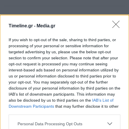
ΠΡΟΗΓΟΎΜΕΝΟ ΆΡΘΡΟ
ΕΠΌΜΕΝΟ ΆΡΘΡΟ
Η Ελλάδα στη διάσκεψη
«Παρατηρητήριο» ΝΔ: Οι
Timeline.gr -
Media.gr
του Βερολίνου μέσω…
fake news ισχυρισμοί του
Χαφτάρ: Η Αθήνα
ΣΥΡΙΖΑ για τα κολέγια
If you wish to opt-out of the sale, sharing to third parties, or
απαντάει δια της
processing of your personal or sensitive information for
διπλωματίας
targeted advertising by us, please use the below opt-out
section to confirm your selection. Please note that after your
opt-out request is processed you may continue seeing
interest-based ads based on personal information utilized by
Μπορεί επίσης να σε ενδιαφέρει
us or personal information disclosed to third parties prior to
your opt-out. You may separately opt-out of the further
disclosure of your personal information by third parties on the
ΟΙΚΟΝΟΜΊΑ
HISTORY & CULTURE
IAB’s list of downstream participants. This information may
also be disclosed by us to third parties on the
IAB’s List of
Downstream Participants
that may further disclose it to other
third parties.
Personal Data Processing Opt Outs