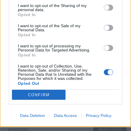
Άνοιξε η πλατφόρμα
ΔΥΠΑ: Συνολικά
I want to opt-out of the Sharing of my
για το Market Pass –
55.000 voucher
personal data.
Πότε θα γίνουν οι
βιβλίων
Opted In
πληρωμές
ενεργοποιήθηκαν σε
δύο εβδομάδες
I want to opt-out of the Sale of my
Personal Data.
Opted In
ΟΙΚΟΝΟΜΊΑ
ΕΛΛΆΔΑ
I want to opt-out of processing my
Personal Data for Targeted Advertising.
Opted In
I want to opt-out of Collection, Use,
Retention, Sale, and/or Sharing of my
Personal Data that Is Unrelated with the
Στις 9 Νοεμβρίου
Στο 11,2% μειώθηκε η
Purposes for which it was collected.
ανοίγει η πλατφόρμα
ανεργία το β’ τρίμηνο
Opted Out
για το Υouth Pass
εφέτος
CONFIRM
ΠΡΟΗΓΟΎΜΕΝΗ ΣΕΛΊΔΑ
ΕΠΌΜΕΝΗ ΣΕΛΊΔΑ
Data Deletion
Data Access
Privacy Policy