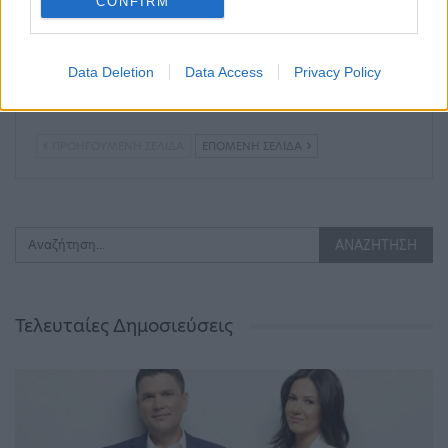
CONFIRM
Data Deletion
Data Access
Privacy Policy
Γαρίδες σαγανάκι στο
Κέικ με μήλα και
φούρνο
καρότα
ΠΡΟΗΓΟΎΜΕΝΗ ΣΕΛΊΔΑ
ΕΠΌΜΕΝΗ ΣΕΛΊΔΑ
Τελευταίες Δημοσιεύσεις