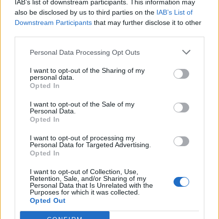
IAB’s list of downstream participants. This information may
πρόγραμμα νεανικής
εργαζομένων στον κλάδο
also be disclosed by us to third parties on the
IAB’s List of
επιχειρηματικότητας
επισιτισμού-τουρισμού
Downstream Participants
that may further disclose it to other
third parties.
Personal Data Processing Opt Outs
Μπορεί επίσης να σε ενδιαφέρει
I want to opt-out of the Sharing of my
personal data.
Opted In
ΜΑΓΕΙΡΕΎΩ
ΜΑΓΕΙΡΕΎΩ
I want to opt-out of the Sale of my
Personal Data.
Opted In
I want to opt-out of processing my
Personal Data for Targeted Advertising.
Στρούντελ με μήλα,
Αλμυρό κέικ με
Opted In
σοκολάτα και χαλβά
πιπεριά και
I want to opt-out of Collection, Use,
κολοκυθάκι
Retention, Sale, and/or Sharing of my
Personal Data that Is Unrelated with the
Purposes for which it was collected.
ΜΑΓΕΙΡΕΎΩ
ΜΑΓΕΙΡΕΎΩ
Opted Out