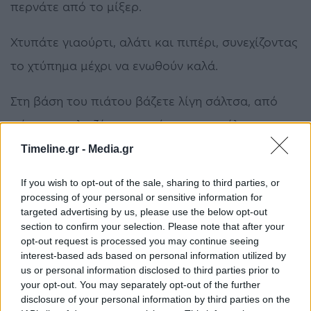
περνάτε από το μίξερ.
Χτυπάτε γιαούρτι, αλάτι και πιπέρι, συνεχίζοντας
το χτύπημα μέχρι να ενωθούν καλά.
Στη βάση του πιάτου βάζετε λίγη σάλτσα, από
πάνω τη μελιτζάνα, στο κέντρο της σάλτσα
ντομάτα και στην κορυφή μια κουταλιά γιαούρτι.
Timeline.gr -
Media.gr
Από πάνω πασπαλίζετε με τον άνηθο.
If you wish to opt-out of the sale, sharing to third parties, or
processing of your personal or sensitive information for
targeted advertising by us, please use the below opt-out
Συνταγή - Συνταγές
section to confirm your selection. Please note that after your
opt-out request is processed you may continue seeing
interest-based ads based on personal information utilized by
us or personal information disclosed to third parties prior to
ΠΡΟΗΓΟΎΜΕΝΟ ΆΡΘΡΟ
ΕΠΌΜΕΝΟ ΆΡΘΡΟ
your opt-out. You may separately opt-out of the further
ΔΥΠΑ: Πίνακες
Επεκτάθηκε η Συλλογική
disclosure of your personal information by third parties on the
αποτελεσμάτων για το
Σύμβαση Εργασίας των