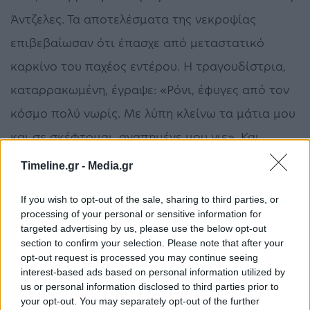
Άντζελες. Τα αποτελέσματα της νεκροψίας
επιβεβαίωσαν ότι έπασχε από μεταστατικό
καρκίνο του παχέος εντέρου. Η τραγουδίστρια,
καταρρακωμένη, έγραψε: «Ρόνι, έφυγες από τον
κόσμο πολύ νωρίς. Με λύπη κλείνω τα μάτια μου
και σε σκέφτομαι, αγαπημένε μου γιε». Και
τελικά, έκλεισε και εκείνη τα μάτια της.
Timeline.gr -
Media.gr
Σύμφωνα με τον εκπρόσωπό της: «Η Τίνα Τέρνερ,
If you wish to opt-out of the sale, sharing to third parties, or
processing of your personal or sensitive information for
“βασίλισσα του Rock ‘n’ Roll”, πέθανε ειρηνικά,
targeted advertising by us, please use the below opt-out
έπειτα από μακρά ασθένεια στο σπίτι της στο
section to confirm your selection. Please note that after your
opt-out request is processed you may continue seeing
Kusnacht κοντά στη Ζυρίχη της Ελβετίας. Μαζί
interest-based ads based on personal information utilized by
us or personal information disclosed to third parties prior to
της, ο κόσμος χάνει έναν θρύλο της μουσικής και
your opt-out. You may separately opt-out of the further