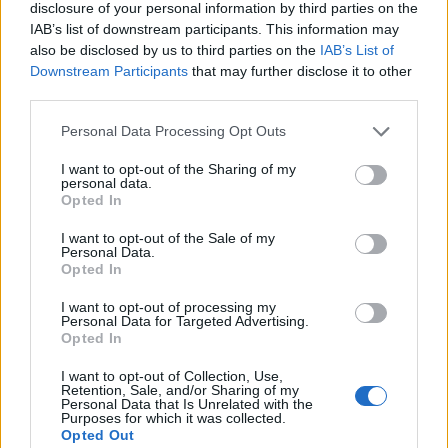
ένα πρότυπο»…
disclosure of your personal information by third parties on the
IAB’s list of downstream participants. This information may
Αντίο, Τίνα.
also be disclosed by us to third parties on the
IAB’s List of
Downstream Participants
that may further disclose it to other
third parties.
Personal Data Processing Opt Outs
*Ντονατέλλα Αδάμου/Δημοσιεύθηκε στην
I want to opt-out of the Sharing of my
εφημερίδα Απογευμαυτινή την Πέμπτη 25
personal data.
Opted In
Μαΐου
I want to opt-out of the Sale of my
Personal Data.
πέθανε
Τάρνερ
τραγουδίστρια
Opted In
I want to opt-out of processing my
Personal Data for Targeted Advertising.
ΠΡΟΗΓΟΎΜΕΝΟ ΆΡΘΡΟ
ΕΠΌΜΕΝΟ ΆΡΘΡΟ
Opted In
Εύα Καϊλή: Ελεύθερη
Πρωτογενές πλεόνασμα
I want to opt-out of Collection, Use,
χωρίς βραχιολάκι αλλά
2,44 δισ. ευρώ, έναντι
Retention, Sale, and/or Sharing of my
με περιοριστικούς όρους
στόχου για έλλειμμα 869
Personal Data that Is Unrelated with the
Purposes for which it was collected.
εκατ. το διάστημα
Opted Out
Ιανουαρίου-Απριλίου