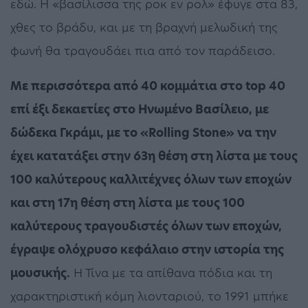
εδώ. Η «βασίλισσα της ροκ εν ρολ» έφυγε στα 83,
χθες το βράδυ, και με τη βραχνή μελωδική της
φωνή θα τραγουδάει πια από τον παράδεισο.
Με περισσότερα από 40 κομμάτια στο top 40
επί έξι δεκαετίες στο Ηνωμένο Βασίλειο, με
δώδεκα Γκράμι, με το «Rolling Stone» να την
έχει κατατάξει στην 63η θέση στη λίστα με τους
100 καλύτερους καλλιτέχνες όλων των εποχών
και στη 17η θέση στη λίστα με τους 100
καλύτερους τραγουδιστές όλων των εποχών,
έγραψε ολόχρυσο κεφάλαιο στην ιστορία της
μουσικής.
Η Τίνα με τα απίθανα πόδια και τη
χαρακτηριστική κόμη λιονταριού, το 1991 μπήκε