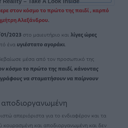
φερε στον κόσμο το πρώτο της παιδί
, καρπό
ημήτρη Αλεξάνδρου
.
/01/2023
στο μαιευτήριο και
λίγες ώρες
ετό ένα
υγιέστατο αγοράκι
.
εβαίωσε μέσα από τον προσωπικό της
ν κόσμο το πρώτο της παιδί, κάνοντας
γράφους να σταματήσουν να παίρνουν
ι αποδιοργανωμένη
ριστώ απεριόριστα για το ενδιαφέρον και τα
λύ κουρασμένη και αποδιοργανωμένη και δεν