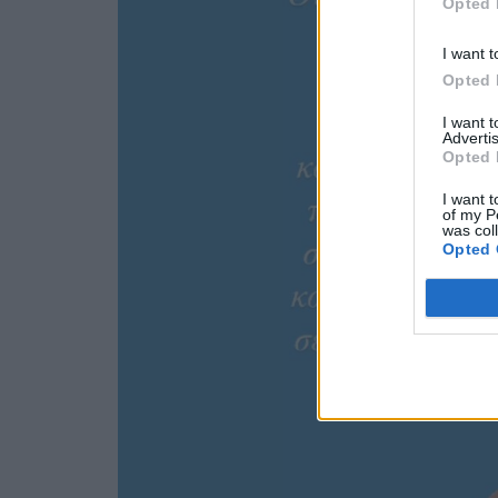
Opted 
I want t
Opted 
I want 
Advertis
Opted 
I want t
of my P
was col
Opted 