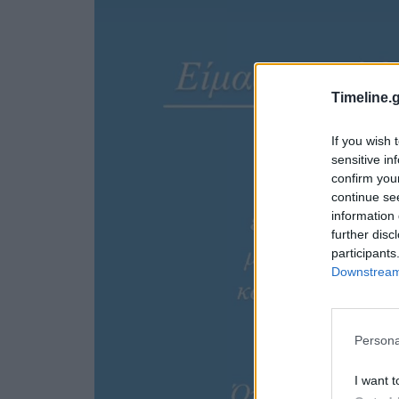
Timeline.g
If you wish 
sensitive in
confirm you
continue se
information 
further disc
participants
Downstream 
Persona
I want t