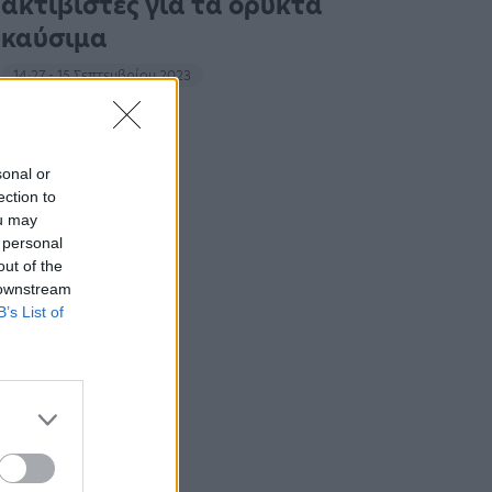
ακτιβιστές για τα ορυκτά
καύσιμα
14:27 - 15 Σεπτεμβρίου 2023
sonal or
ection to
ou may
 personal
out of the
 downstream
B’s List of