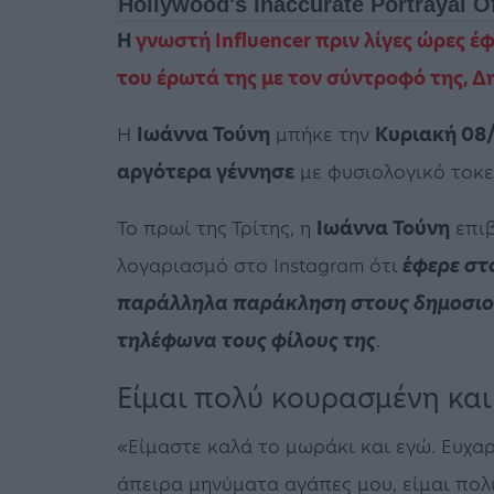
Η
γνωστή Influencer πριν λίγες ώρες έ
του έρωτά της με τον σύντροφό της,
Δ
Η
Ιωάννα Τούνη
μπήκε την
Κυριακή 08
αργότερα γέννησε
με φυσιολογικό τοκ
Το πρωί της Τρίτης, η
Ιωάννα Τούνη
επιβ
λογαριασμό στο Instagram ότι
έφερε στο
παράλληλα παράκληση στους δημοσιο
τηλέφωνα τους φίλους της
.
Eίμαι πολύ κουρασμένη κα
«Είμαστε καλά το μωράκι και εγώ. Ευχα
άπειρα μηνύματα αγάπες μου, είμαι πο