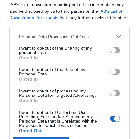
IAB’s list of downstream participants. This information may
also be disclosed by us to third parties on the
IAB’s List of
Μπορεί επίσης να σε ενδιαφέρει
Downstream Participants
that may further disclose it to other
third parties.
MEDIA
HISTORY & CULTURE
Personal Data Processing Opt Outs
I want to opt-out of the Sharing of my
personal data.
Opted In
I want to opt-out of the Sale of my
Οπιομανής στις
Μια απεργία
Personal Data.
«Ψυxοκόρες» – Η
xολιγουντιανών
Opted In
επιστροφή της
διαστάσεων – Θα
Δήμητρας Ματσούκα
επηρεάσει τον
I want to opt-out of processing my
Personal Data for Targeted Advertising.
στην tv
κινηματογράφο και
Opted In
στην…
I want to opt-out of Collection, Use,
Retention, Sale, and/or Sharing of my
SHOWBIZ
MEDIA
Personal Data that Is Unrelated with the
Purposes for which it was collected.
Opted Out