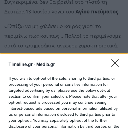
Συγκεκριμένα, δεν θα βρεθεί στο πλατό τη
Δευτέρα 13 Ιουνίου λόγω του
Αγίου πνεύματος
.
«Ελπίζω να μη χαλάσει ο καιρός γιατί το
περιμένω πως και πως… Πολλοί το περιμένουμε
αυτό το τριημεράκι», ανέφερε χαρακτηριστικά.
MEGA
Μενεγάκη
Timeline.gr -
Media.gr
If you wish to opt-out of the sale, sharing to third parties, or
ΠΡΟΗΓΟΎΜΕΝΟ ΆΡΘΡΟ
ΕΠΌΜΕΝΟ ΆΡΘΡΟ
processing of your personal or sensitive information for
Αττική: Ξεκίνησε το
ATP Στουτγκάρδης:
targeted advertising by us, please use the below opt-out
Παρατηρητήριο
«Στάση» Μάρεϊ για τον
section to confirm your selection. Please note that after your
Ανακύκλωσης από την
Στέφανο Τσιτσιπά
opt-out request is processed you may continue seeing
Περιφέρεια και τον
interest-based ads based on personal information utilized by
ΕΔΣΝΑ
us or personal information disclosed to third parties prior to
your opt-out. You may separately opt-out of the further
disclosure of your personal information by third parties on the