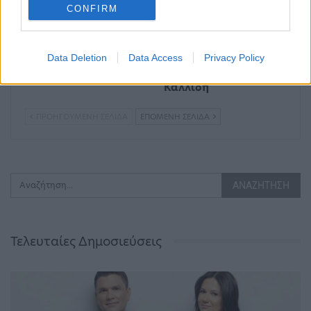
CONFIRM
Η Αιμιλία Υψηλάντη
«Ζυμώνεται» η
«μπαίνει» στο
συνεργασία του Open
Data Deletion
Data Access
Privacy Policy
«Famagusta»
με τον Βασίλη
Καλλίδη
ΠΡΟΗΓΟΎΜΕΝΗ ΣΕΛΊΔΑ
ΕΠΌΜΕΝΗ ΣΕΛΊΔΑ
Τελευταίες Δημοσιεύσεις