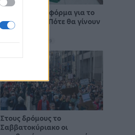
Άνοιξε η πλατφόρμα για το
Market Pass – Πότε θα γίνουν
οι πληρωμές
15:13 - 15 Σεπτεμβρίου 2023
Στους δρόμους το
Σαββατοκύριακο οι