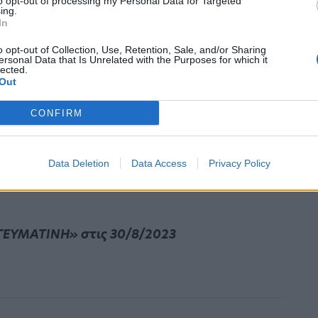
to opt-out of processing my Personal Data for Targeted
ing.
εί η ανάλυση του ματς μαζί με πλούσιο
In
ωνιστών.
o opt-out of Collection, Use, Retention, Sale, and/or Sharing
ersonal Data that Is Unrelated with the Purposes for which it
lected.
ήσουμε τις κομβικές φάσεις από όλες τις
Out
 «χάρτη» της φάσης των ομίλων του
CONFIRM
θε Τετάρτη στις οθόνες μας.
Data Deletion
Data Access
Privacy Policy
ΓΕΥΜΑΤΙΝΗ» στις 30/8/2023