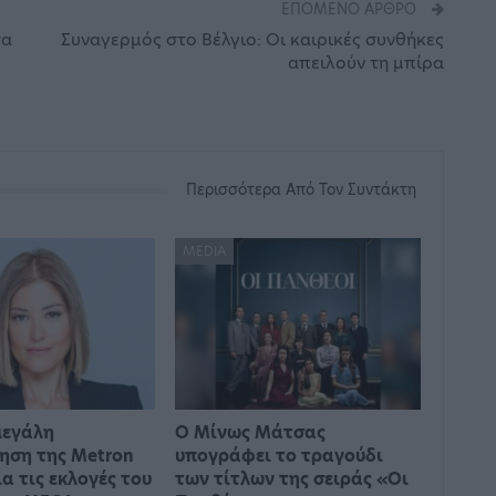
ΕΠΌΜΕΝΟ ΆΡΘΡΟ
τα
Συναγερμός στο Βέλγιο: Οι καιρικές συνθήκες
απειλούν τη μπίρα
Περισσότερα Από Τον Συντάκτη
MEDIA
μεγάλη
Ο Μίνως Μάτσας
ηση της Metron
υπογράφει το τραγούδι
ια τις εκλογές του
των τίτλων της σειράς «Οι