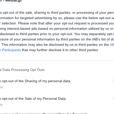
r -
Media.gr
to opt-out of the sale, sharing to third parties, or processing of your per
formation for targeted advertising by us, please use the below opt-out s
r selection. Please note that after your opt-out request is processed y
eing interest-based ads based on personal information utilized by us or
disclosed to third parties prior to your opt-out. You may separately opt-
losure of your personal information by third parties on the IAB’s list of
. This information may also be disclosed by us to third parties on the
IA
 ζωντανά τη ρεβάνς της ΑΕΚ με την Αντβέρπ
Participants
that may further disclose it to other third parties.
ampions League.
ομάδα του Ματίας Αλμέιδα ψάχνει στη Νέα
l Data Processing Opt Outs
ι την πρόκριση στους ομίλους της κορυφαίας
o opt-out of the Sharing of my personal data.
In
0 ζωντανά από την OPAP Arena με όλα τα
o opt-out of the Sale of my Personal Data.
In