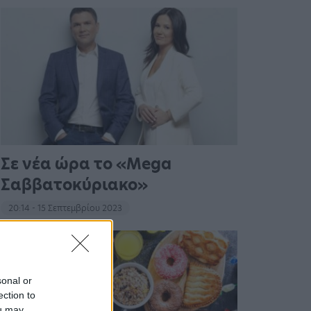
Σε νέα ώρα το «Mega
Σαββατοκύριακο»
20:14 - 15 Σεπτεμβρίου 2023
sonal or
ection to
ou may