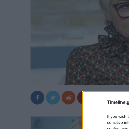
Timeline.g
If you wish 
sensitive in
confirm you