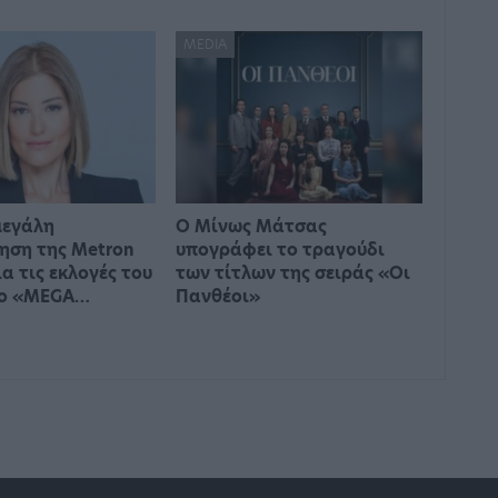
MEDIA
μεγάλη
Ο Μίνως Μάτσας
ηση της Metron
υπογράφει το τραγούδι
ια τις εκλογές του
των τίτλων της σειράς «Οι
το «MEGA…
Πανθέοι»