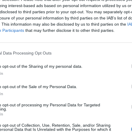
eing interest-based ads based on personal information utilized by us or
disclosed to third parties prior to your opt-out. You may separately opt-
losure of your personal information by third parties on the IAB’s list of
. This information may also be disclosed by us to third parties on the
IA
Participants
that may further disclose it to other third parties.
ι ολοκλήρωσε τη συνεργασία της με το
l Data Processing Opt Outs
o opt-out of the Sharing of my personal data.
In
 της Μαρίας Αναστασοπούλου ανακοίνωσε την
o opt-out of the Sale of my Personal Data.
 γνωστή εφημερίδα. Απόφαση την οποία πήρε
In
 την αντιμετώπιση κάποιων αστυνομικών
to opt-out of processing my Personal Data for Targeted
ing.
In
 όμιλο σχεδόν από την αρχή της πορείας της.
o opt-out of Collection, Use, Retention, Sale, and/or Sharing
ersonal Data that Is Unrelated with the Purposes for which it