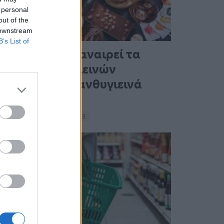
 personal
out of the
 downstream
B’s List of
Ένας στους 4 αναιρεί τα
οφέλη των υγιεινών
γευμάτων με ανθυγιεινά
σνακ
18:11 - 15 Σεπτεμβρίου 2023