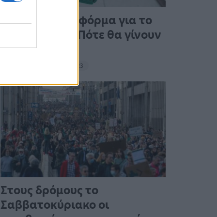
Άνοιξε η πλατφόρμα για το
Market Pass – Πότε θα γίνουν
οι πληρωμές
15:13 - 15 Σεπτεμβρίου 2023
Στους δρόμους το
Σαββατοκύριακο οι