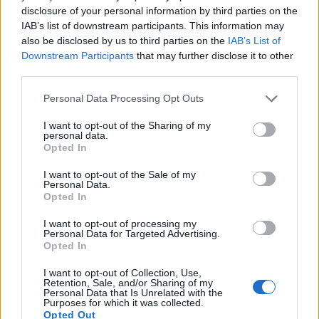
disclosure of your personal information by third parties on the
IAB’s list of downstream participants. This information may
also be disclosed by us to third parties on the
IAB’s List of
Downstream Participants
that may further disclose it to other
Μπορεί επίσης να σε ενδιαφέρει
third parties.
Personal Data Processing Opt Outs
MEDIA
MEDIA
I want to opt-out of the Sharing of my
personal data.
Opted In
I want to opt-out of the Sale of my
Personal Data.
Σε νέα ώρα το «Mega
Η πρώτη μεγάλη
Opted In
Σαββατοκύριακο»
δημοσκόπηση της
Metron Analysis για
I want to opt-out of processing my
Personal Data for Targeted Advertising.
τις εκλογές του
Opted In
ΣΥΡΙΖΑ στο «MEGA…
I want to opt-out of Collection, Use,
Retention, Sale, and/or Sharing of my
MEDIA
MEDIA
Personal Data that Is Unrelated with the
Purposes for which it was collected.
Opted Out