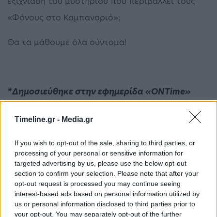
εξιχνίαση του μυστηρίου που περιβάλλει τους
«Φόνους στο Καμπαναριό»;
Θα τα μάθουμε όλα σύντομα!
*Δημοσιεύθηκε στην εφημερίδα «ONTime»
στις 7/9/2023
Timeline.gr -
Media.gr
Alpha
Μαυρίδης
If you wish to opt-out of the sale, sharing to third parties, or
processing of your personal or sensitive information for
targeted advertising by us, please use the below opt-out
ΠΡΟΗΓΟΎΜΕΝΟ ΆΡΘΡΟ
ΕΠΌΜΕΝΟ ΆΡΘΡΟ
section to confirm your selection. Please note that after your
Κείμενα του Πλάτωνα και
Έφηβος πέθανε μετά την
opt-out request is processed you may continue seeing
του Αριστοτέλη
κατανάλωση των «πιο
interest-based ads based on personal information utilized by
«ζωντανεύουν» στην
καυτερών τσιπς στον
us or personal information disclosed to third parties prior to
Αρχαία Αγορά
κόσμο»
your opt-out. You may separately opt-out of the further