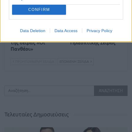
CONFIRM
Ο Μίνως Μάτσας
Το «Κάνε ότι
υπογράφει το
κοιμάσαι» παίρνει
Data Deletion
Data Access
Privacy Policy
τραγούδι των τίτλων
βραβείο Καλύτερης
της σειράς «Οι
Τηλεοπτικής Σειράς
Πανθέοι»
ΠΡΟΗΓΟΎΜΕΝΗ ΣΕΛΊΔΑ
ΕΠΌΜΕΝΗ ΣΕΛΊΔΑ
Τελευταίες Δημοσιεύσεις