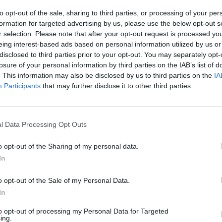
ι που επέλεξαν οι τηλεθεατές και στις εθνικές
to opt-out of the sale, sharing to third parties, or processing of your per
formation for targeted advertising by us, please use the below opt-out s
r selection. Please note that after your opt-out request is processed y
eing interest-based ads based on personal information utilized by us or
disclosed to third parties prior to your opt-out. You may separately opt-
losure of your personal information by third parties on the IAB’s list of
 τον Μάιο είναι:
. This information may also be disclosed by us to third parties on the
IA
Participants
that may further disclose it to other third parties.
α»: Οι ειδήσεις του Mega με τη Ράνια Τζίμα
 Παναγοπούλου Παρασκευή, Σάββατο, Κυριακή
l Data Processing Opt Outs
 σχολιασμό ήταν πρώτες με 435.000 τηλεθεατές,
να, με ποσοστό 13,6% κατέκτησαν την κορυφή
o opt-out of the Sharing of my personal data.
In
σύνολο, αντίστοιχα.
o opt-out of the Sale of my Personal Data.
ική εκπομπή του Mega κυριάρχησε σχεδόν σε
In
,5% στο σύνολο του κοινού και 16% στο
to opt-out of processing my Personal Data for Targeted
ing.