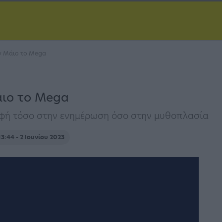
ν Μάιο το Mega
άιο το Mega
υφή τόσο στην ενημέρωση όσο στην μυθοπλασία
13:44 - 2 Ιουνίου 2023