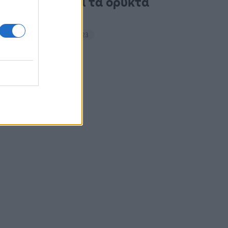
ακτιβιστές για τα ορυκτά
καύσιμα
14:27 - 15 Σεπτεμβρίου 2023