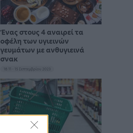
Ένας στους 4 αναιρεί τα
οφέλη των υγιεινών
γευμάτων με ανθυγιεινά
σνακ
18:11 - 15 Σεπτεμβρίου 2023