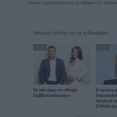
άτομα συμμετείχαν στο 2ο Athens City Festiva
Μπορεί επίσης να σε ενδιαφέρει
MEDIA
MEDIA
Σε νέα ώρα το «Mega
Η πρώτη 
Σαββατοκύριακο»
δημοσκόπ
Analysis γ
ΣΥΡΙΖΑ σ