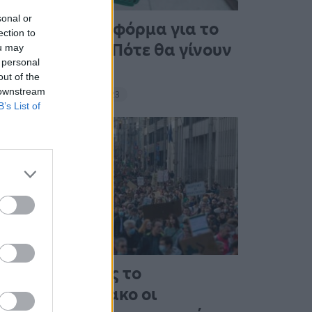
sonal or
Άνοιξε η πλατφόρμα για το
ection to
Market Pass – Πότε θα γίνουν
ou may
 personal
οι πληρωμές
out of the
 downstream
15:13 - 15 Σεπτεμβρίου 2023
B’s List of
Στους δρόμους το
Σαββατοκύριακο οι