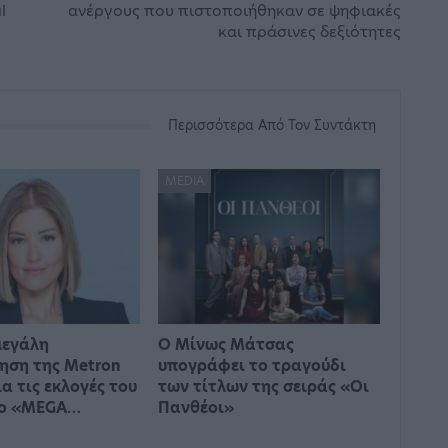
l
ανέργους που πιστοποιήθηκαν σε ψηφιακές
και πράσινες δεξιότητες
Περισσότερα Από Τον Συντάκτη
MEDIA
μεγάλη
Ο Μίνως Μάτσας
ηση της Metron
υπογράφει το τραγούδι
ια τις εκλογές του
των τίτλων της σειράς «Οι
το «MEGA…
Πανθέοι»