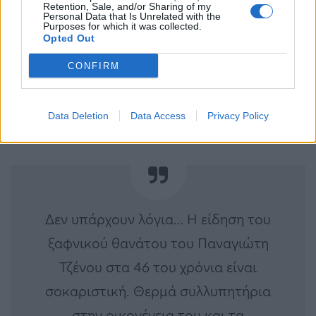
Retention, Sale, and/or Sharing of my
Personal Data that Is Unrelated with the
— Varvitsiotis Miltiadis
Purposes for which it was collected.
Opted Out
(@MVarvitsiotis)
January 8, 2023
CONFIRM
Data Deletion
Data Access
Privacy Policy
Δεν υπάρχουν λόγια… Η είδηση του
ξαφνικού θανάτου του Παναγιώτη
Τζένου στα 46 του χρόνια είναι
σοκαριστική. Θερμά συλλυπητήρια
στην οικογένεια του και τα