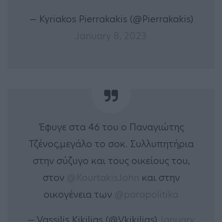
— Kyriakos Pierrakakis (@Pierrakakis)
January 8, 2023
Έφυγε στα 46 του ο Παναγιώτης
Τζένος,μεγάλο το σοκ. Συλλυπητήρια
στην σύζυγο και τους οικείους του,
στον
@KourtakisJohn
και στην
οικογένεια των
@parapolitika
— Vassilis Kikilias (@Vkikilias)
January