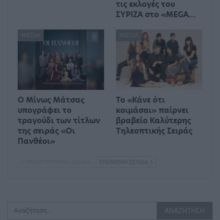
τις εκλογές του
ΣΥΡΙΖΑ στο «MEGA…
MEDIA
MEDIA
Ο Μίνως Μάτσας
Το «Κάνε ότι
υπογράφει το
κοιμάσαι» παίρνει
τραγούδι των τίτλων
βραβείο Καλύτερης
της σειράς «Οι
Τηλεοπτικής Σειράς
Πανθέοι»
ΠΡΟΗΓΟΎΜΕΝΗ ΣΕΛΊΔΑ
ΕΠΌΜΕΝΗ ΣΕΛΊΔΑ