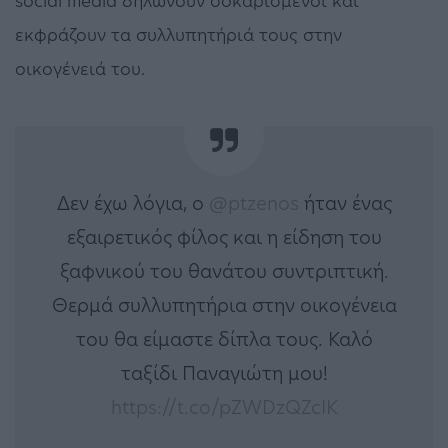
social media δηλώνουν σοκαρισμένοι και
εκφράζουν τα συλλυπητήριά τους στην
οικογένειά του.
Δεν έχω λόγια, ο ⁦
@ptzenos
⁩ ήταν ένας
εξαιρετικός φίλος και η είδηση του
ξαφνικού του θανάτου συντριπτική.
Θερμά συλλυπητήρια στην οικογένεια
του θα είμαστε δίπλα τους. Καλό
ταξίδι Παναγιώτη μου!
https://t.co/pZWDzQZcIK