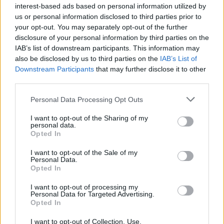
interest-based ads based on personal information utilized by
us or personal information disclosed to third parties prior to
your opt-out. You may separately opt-out of the further
disclosure of your personal information by third parties on the
IAB’s list of downstream participants. This information may
also be disclosed by us to third parties on the
IAB’s List of
Downstream Participants
that may further disclose it to other
Ο Παναγιώτης Τζένος έδινε
third parties.
καθημερινά το στίγμα της πολιτικής
Personal Data Processing Opt Outs
επικαιρότητας μέσα από τη
I want to opt-out of the Sharing of my
personal data.
συχνότητα των
@parapolitika901
. Η
Opted In
είδηση του ξαφνικού θανάτου του
I want to opt-out of the Sale of my
προκαλεί θλίψη.
Personal Data.
Opted In
Τα θερμά μου συλλυπητήρια στην
I want to opt-out of processing my
οικογένειά του & στους συναδέλφους
Personal Data for Targeted Advertising.
Opted In
του στα
@parapolitika
.
I want to opt-out of Collection, Use,