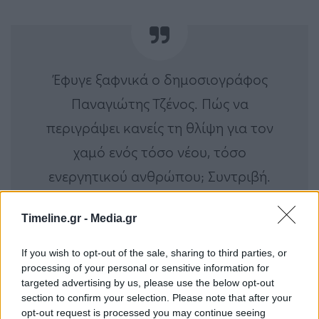
Έφυγε ξαφνικά ο δημοσιογράφος
Παναγιώτης Τζένος. Πώς να
περιγράψει κανείς τη θλίψη για τον
χαμό ενός τόσο νέου, τόσο
ενεργητικού ανθρώπου; Συντριβή.
Κουράγιο στην οικογένειά του! Καλό
Timeline.gr -
Media.gr
ταξίδι Παναγιώτη!
If you wish to opt-out of the sale, sharing to third parties, or
processing of your personal or sensitive information for
— Andreas Loverdos (@a_loverdos)
targeted advertising by us, please use the below opt-out
January 8, 2023
section to confirm your selection. Please note that after your
opt-out request is processed you may continue seeing