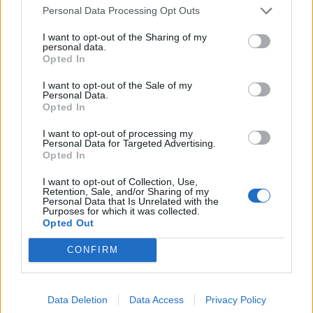
συμπεριφορά του. Ο Πετρούνης Γερακάρης
Personal Data Processing Opt Outs
(Γιάννης Τσουμαράκης) είναι ο συνεσταλμένος
I want to opt-out of the Sharing of my
personal data.
γιος της οικογένειας. Ένα καταπιεσμένο παιδί. Ο
Opted In
Δελής Μόφορης (Κωνσταντίνος
I want to opt-out of the Sale of my
Personal Data.
Κωνσταντόπουλος) είναι ο ξάδελφος της
Opted In
Γερακίνας Γερακάρη και κουρσάρος του Σπήλιου
I want to opt-out of processing my
Personal Data for Targeted Advertising.
Γερακάρη. Ένας αιμοσταγής πειρατής.
Opted In
I want to opt-out of Collection, Use,
Retention, Sale, and/or Sharing of my
Personal Data that Is Unrelated with the
Purposes for which it was collected.
Opted Out
CONFIRM
*Δημοσιεύθηκε στην εφημερίδα «ONTime»
στις 2/8/2023
Data Deletion
Data Access
Privacy Policy