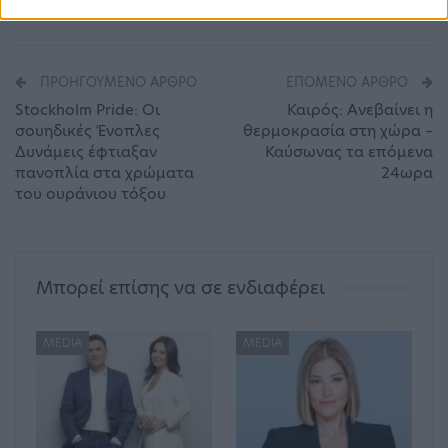
ANT1 - ΑΝΤ1
μάγισσα
ΠΡΟΗΓΟΎΜΕΝΟ ΆΡΘΡΟ
ΕΠΌΜΕΝΟ ΆΡΘΡΟ
Stockholm Pride: Οι
Καιρός: Ανεβαίνει η
σουηδικές Ένοπλες
θερμοκρασία στη χώρα –
Δυνάμεις έφτιαξαν
Καύσωνας τα επόμενα
πανοπλία στα χρώματα
24ωρα
του ουράνιου τόξου
Μπορεί επίσης να σε ενδιαφέρει
MEDIA
MEDIA