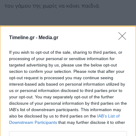
του γάμου της χωρίς να κάνει παιδιά.
Αρχηγός της οικογένειας Γερακάρη είναι ο
Timeline.gr -
Media.gr
Σπήλιος Γερακάρης (Τάσος Νούσιας). Κατάγεται
If you wish to opt-out of the sale, sharing to third parties, or
από σόι πειρατών. Είναι παντρεμένος με τη
processing of your personal or sensitive information for
targeted advertising by us, please use the below opt-out
Γερακίνα (Μαρκέλλα Γιαννάτου) που την
section to confirm your selection. Please note that after your
ερωτεύτηκε παράφορα όταν τη γνώρισε. Ο
opt-out request is processed you may continue seeing
interest-based ads based on personal information utilized by
πρωτότοκος γιος της οικογένειας είναι ο
us or personal information disclosed to third parties prior to
your opt-out. You may separately opt-out of the further
Θράσος Γερακάρης (Άρης Νινίκας). Ωραίος και
disclosure of your personal information by third parties on the
γεροδεμένος άντρας, αλλά σκληρός στο
IAB’s list of downstream participants. This information may
also be disclosed by us to third parties on the
IAB’s List of
χαρακτήρα. Η γυναίκα του η Σκεύω (Γεωργία
Downstream Participants
that may further disclose it to other
Κυριαζή), μητέρα δύο γιων, δεν αντέχει πλέον τη
third parties.