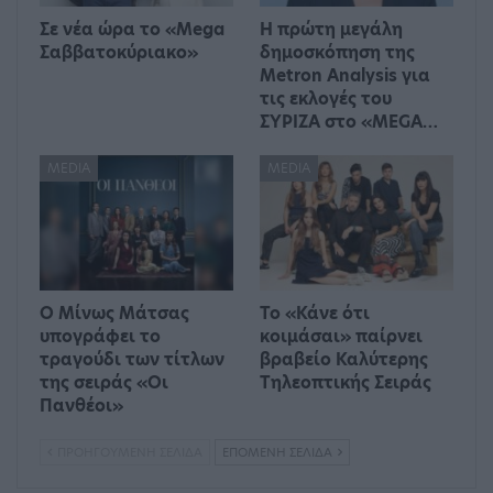
Σε νέα ώρα το «Mega
Η πρώτη μεγάλη
Σαββατοκύριακο»
δημοσκόπηση της
Metron Analysis για
τις εκλογές του
ΣΥΡΙΖΑ στο «MEGA…
MEDIA
MEDIA
Ο Μίνως Μάτσας
Το «Κάνε ότι
υπογράφει το
κοιμάσαι» παίρνει
τραγούδι των τίτλων
βραβείο Καλύτερης
της σειράς «Οι
Τηλεοπτικής Σειράς
Πανθέοι»
ΠΡΟΗΓΟΎΜΕΝΗ ΣΕΛΊΔΑ
ΕΠΌΜΕΝΗ ΣΕΛΊΔΑ