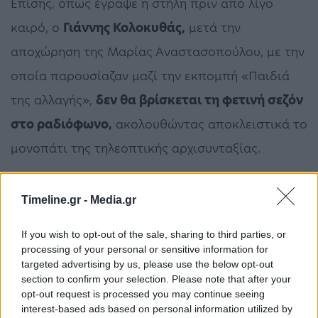
Επίσης, όπως έγραψε η στήλη πριν από λίγο
καιρό, ο
Γιάννης Κολοκυθάς,
μετά την
αποχώρηση της Μαρίας Αναστασοπούλου, με την
οποία παρουσίαζαν μαζί την εκπομπή «Παιδιά
της αλλαγής»,
δεν θα βρίσκεται τη φετινή σεζόν
στο ραδιόφωνο,
ακολουθώντας αποκλειστικά το
μονοπάτι της τηλεοπτικής αρχισυνταξίας.
*Δημοσιεύθηκε στο ένθετο Secret της εφημερίδας
Timeline.gr -
Media.gr
Παραπολιτικά στις 6 Αυγούστου 2022
If you wish to opt-out of the sale, sharing to third parties, or
Άκης Παυλόπουλος
Δημήτρης Οικονόμου
ΣΚΑΪ
processing of your personal or sensitive information for
targeted advertising by us, please use the below opt-out
section to confirm your selection. Please note that after your
opt-out request is processed you may continue seeing
ΠΡΟΗΓΟΎΜΕΝΟ ΆΡΘΡΟ
ΕΠΌΜΕΝΟ ΆΡΘΡΟ
interest-based ads based on personal information utilized by
Εξάρχεια: Νέα ένταση
Ολυμπιακός: Ώρα