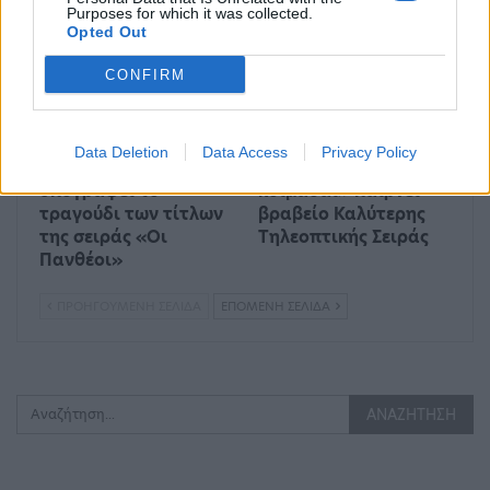
Purposes for which it was collected.
MEDIA
MEDIA
Opted Out
CONFIRM
Data Deletion
Data Access
Privacy Policy
Ο Μίνως Μάτσας
Το «Κάνε ότι
υπογράφει το
κοιμάσαι» παίρνει
τραγούδι των τίτλων
βραβείο Καλύτερης
της σειράς «Οι
Τηλεοπτικής Σειράς
Πανθέοι»
ΠΡΟΗΓΟΎΜΕΝΗ ΣΕΛΊΔΑ
ΕΠΌΜΕΝΗ ΣΕΛΊΔΑ