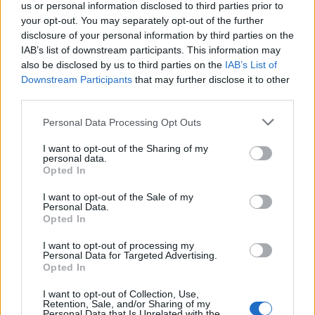
us or personal information disclosed to third parties prior to
στην πλατεία το πρωί για
αντεπίθεσης και
your opt-out. You may separately opt-out of the further
το μετρό – 32
πρόκρισης
disclosure of your personal information by third parties on the
προσαγωγές
IAB’s list of downstream participants. This information may
also be disclosed by us to third parties on the
IAB’s List of
Downstream Participants
that may further disclose it to other
third parties.
Μπορεί επίσης να σε ενδιαφέρει
Personal Data Processing Opt Outs
MEDIA
MEDIA
I want to opt-out of the Sharing of my
personal data.
Opted In
I want to opt-out of the Sale of my
Personal Data.
Opted In
Σε νέα ώρα το «Mega
Η πρώτη μεγάλη
I want to opt-out of processing my
Σαββατοκύριακο»
δημοσκόπηση της
Personal Data for Targeted Advertising.
Opted In
Metron Analysis για
τις εκλογές του
I want to opt-out of Collection, Use,
ΣΥΡΙΖΑ στο «MEGA…
Retention, Sale, and/or Sharing of my
Personal Data that Is Unrelated with the