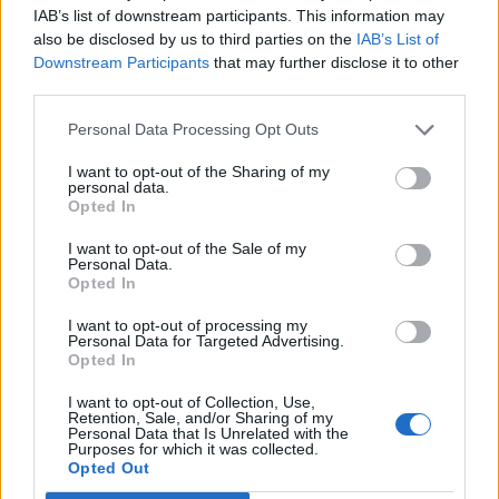
IAB’s list of downstream participants. This information may
also be disclosed by us to third parties on the
IAB’s List of
Μπορεί επίσης να σε ενδιαφέρει
Downstream Participants
that may further disclose it to other
third parties.
MEDIA
MEDIA
Personal Data Processing Opt Outs
I want to opt-out of the Sharing of my
personal data.
Opted In
I want to opt-out of the Sale of my
Σε νέα ώρα το «Mega
Η πρώτη μεγάλη
Personal Data.
Σαββατοκύριακο»
δημοσκόπηση της
Opted In
Metron Analysis για
τις εκλογές του
I want to opt-out of processing my
Personal Data for Targeted Advertising.
ΣΥΡΙΖΑ στο «MEGA…
Opted In
HISTORY & CULTURE
MEDIA
I want to opt-out of Collection, Use,
Retention, Sale, and/or Sharing of my
Personal Data that Is Unrelated with the
Purposes for which it was collected.
Opted Out