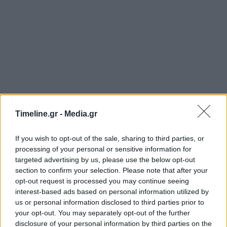
Timeline.gr -
Media.gr
Άκης Παυλόπουλος
δημοσιογράφος
εκπομπή
If you wish to opt-out of the sale, sharing to third parties, or
processing of your personal or sensitive information for
ΠΡΟΗΓΟΎΜΕΝΟ ΆΡΘΡΟ
ΕΠΌΜΕΝΟ ΆΡΘΡΟ
targeted advertising by us, please use the below opt-out
Κάλυμνος: Χειροπέδες σε
Στις φλόγες αυτοκίνητο
section to confirm your selection. Please note that after your
30χρονο για κατοχή
στην Πέτρου Ράλλη –
opt-out request is processed you may continue seeing
ναρκωτικών – Τι βρέθηκε
Μποτιλιάρισμα στην
interest-based ads based on personal information utilized by
πάνω του
περιοχή
us or personal information disclosed to third parties prior to
your opt-out. You may separately opt-out of the further
disclosure of your personal information by third parties on the