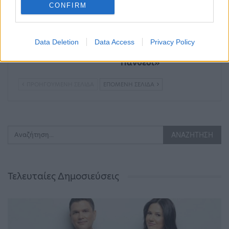
CONFIRM
Το νέο Θέατρο του
Ο Μίνως Μάτσας
Λυκαβηττού
υπογράφει το
«αποκαλύπτεται»
τραγούδι των τίτλων
Data Deletion
Data Access
Privacy Policy
της σειράς «Οι
Πανθέοι»
ΠΡΟΗΓΟΎΜΕΝΗ ΣΕΛΊΔΑ
ΕΠΌΜΕΝΗ ΣΕΛΊΔΑ
Τελευταίες Δημοσιεύσεις