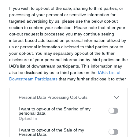
στο έπακρο. «Στις ειδήσεις είδαμε περισσότερο
If you wish to opt-out of the sale, sharing to third parties, or
υλικό, από αυτό που έχει ο ανακριτής στα χέρια
processing of your personal or sensitive information for
targeted advertising by us, please use the below opt-out
του», υποστήριξε ο κ. Λεβίδης. Επίσης τόνισε, ότι
section to confirm your selection. Please note that after your
ερωτήματα γεννιούνται για στοιχεία που δεν
opt-out request is processed you may continue seeing
interest-based ads based on personal information utilized by
συλλέχθηκαν από τον τόπο της επίθεσης, το γιατί
us or personal information disclosed to third parties prior to
your opt-out. You may separately opt-out of the further
σφραγίστηκε η περιοχή μιάμιση ώρα μετά και όχι
disclosure of your personal information by third parties on the
αμέσως, δίνοντας τη δυνατότητα, για
IAB’s list of downstream participants. This information may
also be disclosed by us to third parties on the
IAB’s List of
παράδειγμα, στον κατηγορούμενο
Downstream Participants
that may further disclose it to other
κοσμηματοπώλη να σκουπίσει τον τόπο του
third parties.
εγκλήματος λίγο μετά την επίθεση.
Personal Data Processing Opt Outs
I want to opt-out of the Sharing of my
Επιπλέον, το πειθαρχικό συμβούλιο εις βάρος
personal data.
Opted In
των αστυνομικών έχει αναβληθεί ήδη δυο φορές,
I want to opt-out of the Sale of my
με αίτημα των δικηγόρων των αστυνομικών,
Personal Data.