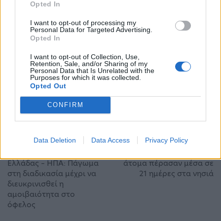
Opted In
όπως ενημέρωσε η δικηγόρος ‘Αννυ
I want to opt-out of processing my
Παπαρούσου. «Δεν ζητούμε κάποια εξαίρεση,
Personal Data for Targeted Advertising.
Opted In
αλλά την συνήθη εφαρμογή των διατάξεων, που
I want to opt-out of Collection, Use,
αφορούν μια τέτοια υπόθεση», υπογράμμισε.
Retention, Sale, and/or Sharing of my
Personal Data that Is Unrelated with the
Purposes for which it was collected.
Opted Out
διεθνής αμνηστία
Ζακ Κωστόπουλος
CONFIRM
ΠΡΟΗΓΟΎΜΕΝΟ ΆΡΘΡΟ
ΕΠΌΜΕΝΟ ΆΡΘΡΟ
Data Deletion
Data Access
Privacy Policy
Βούτσης για συνεργασία
Μεταναστευτικό: 1.491
Ελλάδας – ΗΠΑ: Πάγωμα
άτομα πέρασαν μέσα σε
στη διαδικασία μέχρι να
21 ημέρες στα νησιά
διευκρινισθεί η
αμοιβαιότητα στο
όφελος