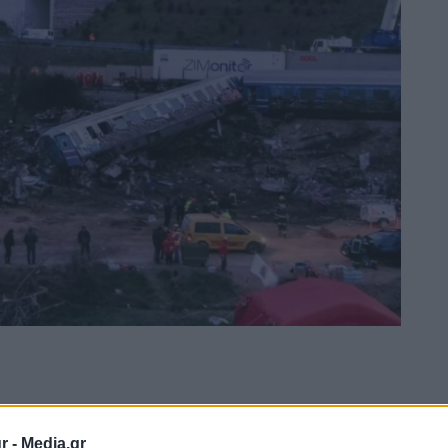
r -
Media.gr