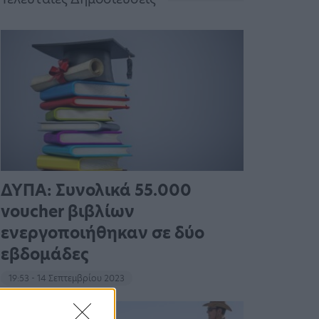
ΔΥΠΑ: Συνολικά 55.000
voucher βιβλίων
ενεργοποιήθηκαν σε δύο
εβδομάδες
19:53 - 14 Σεπτεμβρίου 2023