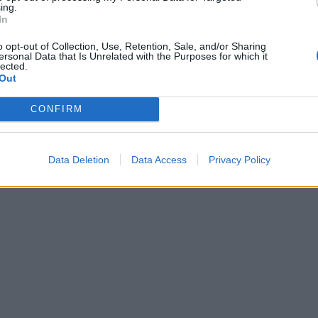
ένα έχουν βρεθεί να κινούνται σε αντίθετες
ing.
In
χιά.
o opt-out of Collection, Use, Retention, Sale, and/or Sharing
ersonal Data that Is Unrelated with the Purposes for which it
ίντεο ντοκουμέντο θα πει πως άκουσε το μπαμ
lected.
Out
CONFIRM
 ώρες αργότερα τη διαδικασία απομάκρυνσης
Το μέγεθος της καταστροφής αποτυπώνεται
Data Deletion
Data Access
Privacy Policy