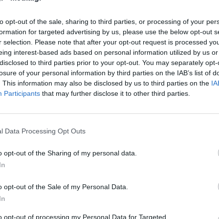
to opt-out of the sale, sharing to third parties, or processing of your per
formation for targeted advertising by us, please use the below opt-out s
r selection. Please note that after your opt-out request is processed y
eing interest-based ads based on personal information utilized by us or
disclosed to third parties prior to your opt-out. You may separately opt-
losure of your personal information by third parties on the IAB’s list of
. This information may also be disclosed by us to third parties on the
IA
Participants
that may further disclose it to other third parties.
του στα Τέμπη είχε λίγα λεπτά διάρκεια,
άστια. Από τα πρώτα δευτερόλεπτα της
l Data Processing Opt Outs
λυτη φρίκη.
o opt-out of the Sharing of my personal data.
ν το σκηνικό της τραγωδίας. Ένα νέο βίντεο
In
ews καταγράφει την κατάσταση που επικρατεί.
o opt-out of the Sale of my Personal Data.
In
τατρώνε τα βαγόνια και οι επιβάτες είναι σε
to opt-out of processing my Personal Data for Targeted