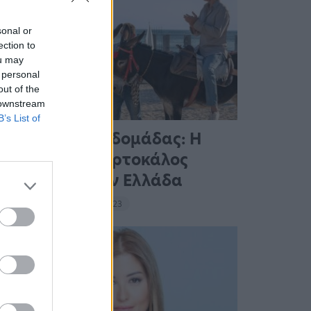
sonal or
ection to
ou may
 personal
out of the
 downstream
B’s List of
Ταινίες της Εβδομάδας: Η
οικογένεια Πορτοκάλος
ταξιδεύει στην Ελλάδα
18:39 - 14 Σεπτεμβρίου 2023