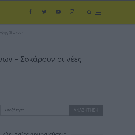
φής (Βίντεο)
ων – Σοκάρουν οι νέες
Τελευταίες Δημοσιεύσεις