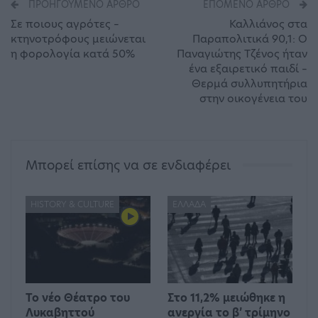
ΠΡΟΗΓΟΎΜΕΝΟ ΆΡΘΡΟ
ΕΠΌΜΕΝΟ ΆΡΘΡΟ
Σε ποιους αγρότες –
Καλλιάνος στα
κτηνοτρόφους μειώνεται
Παραπολιτικά 90,1: Ο
η φορολογία κατά 50%
Παναγιώτης Τζένος ήταν
ένα εξαιρετικό παιδί –
Θερμά συλλυπητήρια
στην οικογένεια του
Μπορεί επίσης να σε ενδιαφέρει
HISTORY & CULTURE
ΕΛΛΆΔΑ
Το νέο Θέατρο του
Στο 11,2% μειώθηκε η
Λυκαβηττού
ανεργία το β’ τρίμηνο