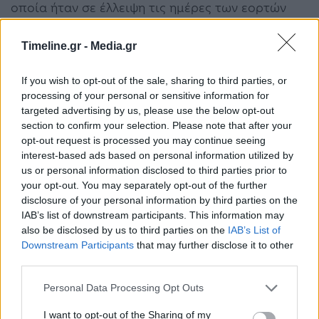
οποία ήταν σε έλλειψη τις ημέρες των εορτών
ανέφερε ότι το πρόβλημα αντιμετωπίζεται.
Timeline.gr -
Media.gr
«Στην Ελλάδα έχουμε μια ισχυρή
If you wish to opt-out of the sale, sharing to third parties, or
φαρμακοβιομηχανία η οποία με τα γενόσημα έχει
processing of your personal or sensitive information for
targeted advertising by us, please use the below opt-out
καλύψει σε πολύ σημαντικό βαθμό τις ανάγκες
section to confirm your selection. Please note that after your
στα φάρμακα πρώτης ανάγκης, αυτά τα οποία
opt-out request is processed you may continue seeing
interest-based ads based on personal information utilized by
πηγαίνει ο ασθενής για να εξυπηρετηθεί και
us or personal information disclosed to third parties prior to
your opt-out. You may separately opt-out of the further
παίρνει μόνος του το φαρμακείο», δήλωσε ο
disclosure of your personal information by third parties on the
πρόεδρος του ΕΟΦ.
IAB’s list of downstream participants. This information may
also be disclosed by us to third parties on the
IAB’s List of
Downstream Participants
that may further disclose it to other
Μιλώντας για τα ογκολογικά φάρμακα τόνισε ότι
third parties.
σε συνεργασία με τη φαρμακοβιομηχανία από το
Personal Data Processing Opt Outs
2019 καταφέραμε και φέραμε την παραγωγή
I want to opt-out of the Sharing of my