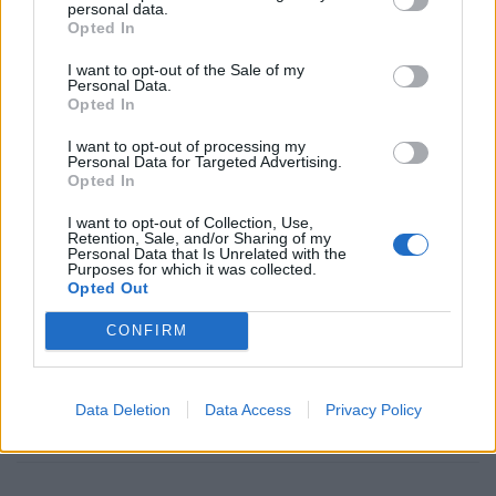
στην Ελλάδα. «Έτσι φέτος χώρες όπως η
personal data.
Opted In
Γερμανία και η Γαλλία μπορεί να έχουν
I want to opt-out of the Sale of my
προβλήματα σε ογκολογικά, εμείς δεν έχουμε»,
Personal Data.
Opted In
είπε σχετικά ο Δημήτρης Φιλίππου.
I want to opt-out of processing my
Personal Data for Targeted Advertising.
Opted In
I want to opt-out of Collection, Use,
Retention, Sale, and/or Sharing of my
Personal Data that Is Unrelated with the
Purposes for which it was collected.
Opted Out
CONFIRM
Data Deletion
Data Access
Privacy Policy
ελλείψεις
ΕΟΦ
Φάρμακα
Φιλίππου