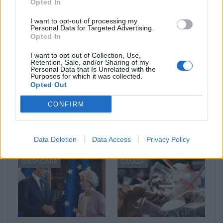
Opted In
I want to opt-out of processing my
Μπορεί επίσης να σε ενδιαφέρει
Personal Data for Targeted Advertising.
Opted In
ΕΛΛΆΔΑ
ΕΛΛΆΔΑ
I want to opt-out of Collection, Use,
Retention, Sale, and/or Sharing of my
Personal Data that Is Unrelated with the
Purposes for which it was collected.
Opted Out
CONFIRM
Στο 11,2% μειώθηκε η
Απεργία ΠΝΟ –
ανεργία το β’ τρίμηνο
ΠΕΝΕΝ: Δεμένα τα
Data Deletion
Data Access
Privacy Policy
εφέτος
πλοία στα λιμάνια
ΟΙΚΟΝΟΜΊΑ
ΕΛΛΆΔΑ