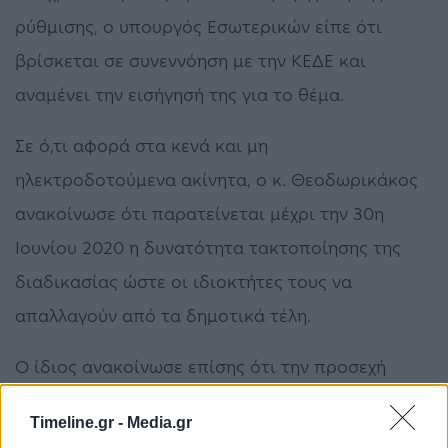
ρύθμισης, ο υπουργός Εσωτερικών είπε ότι
βρίσκεται σε συνεννόηση με την ΚΕΔΕ και
αναμένει την εισήγησή της για το θέμα.
Σε ό,τι αφορά στα κενά και μη
ηλεκτροδοτούμενα ακίνητα, ο κ. Θεοδωρικάκος
ανακοίνωσε ότι παρατείνεται μέχρι την 30η
Ιουνίου 2020 η δυνατότητα τακτοποίησης της
διαδικασίας ώστε οι ιδιοκτήτες τους να
απαλλαγούν από τα δημοτικά τέλη.
Ο ίδιος ανακοίνωσε επίσης ότι την προσεχή
Παρασκευή θα κατατεθεί η νομοθετική ρύθμιση
Timeline.gr -
Media.gr
που θα δίνει το δικαίωμα στην ΕΕΤΑΑ να