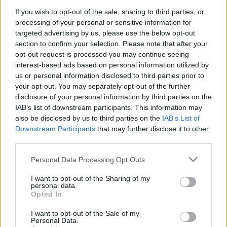
υπογράφει συμβάσεις έργου στους μηχανικούς
If you wish to opt-out of the sale, sharing to third parties, or
processing of your personal or sensitive information for
του ΤΕΕ, ώστε οι τελευταίοι να εκτελούν μελέτες
targeted advertising by us, please use the below opt-out
και να εποπτεύουν την κατασκευή τεχνικών
section to confirm your selection. Please note that after your
opt-out request is processed you may continue seeing
έργων στους δήμους και παράλληλα να στηρίζουν
interest-based ads based on personal information utilized by
us or personal information disclosed to third parties prior to
τεχνικά τις υπηρεσίες δόμησης και τις
your opt-out. You may separately opt-out of the further
πολεοδομίες.
disclosure of your personal information by third parties on the
IAB’s list of downstream participants. This information may
also be disclosed by us to third parties on the
IAB’s List of
ακίνητα
ΚΕΔΕ
Downstream Participants
that may further disclose it to other
third parties.
Personal Data Processing Opt Outs
ΠΡΟΗΓΟΎΜΕΝΟ ΆΡΘΡΟ
ΕΠΌΜΕΝΟ ΆΡΘΡΟ
«Συλλυπητήρια» Πούτιν
Χατζηδάκης: «Δεν πρέπει
I want to opt-out of the Sharing of my
σε Ερντογάν για τα
να αντιμετωπίζουμε
personal data.
Opted In
θύματα του σεισμού
φοβικά το ενδεχόμενο
προσφυγής στη Χάγη»
I want to opt-out of the Sale of my
Personal Data.