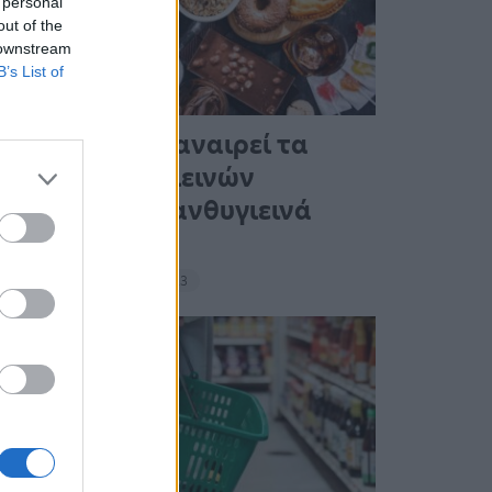
 personal
out of the
 downstream
B’s List of
Ένας στους 4 αναιρεί τα
οφέλη των υγιεινών
γευμάτων με ανθυγιεινά
σνακ
18:11 - 15 Σεπτεμβρίου 2023