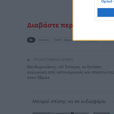
Opted 
Διαβάστε περισσότερα στο
Άσκηση
ΝΑΤΟ - Βορειοατλαντική Συμμαχία
Συνεκπ
ΠΡΟΗΓΟΎΜΕΝΟ ΆΡΘΡΟ
Θεοδωρικάκος: «Ο Τσίπρας να ζητήσει
συγγνώμη από αστυνομικούς και στρατιώτες
στον Έβρο»
Μπορεί επίσης να σε ενδιαφέρει