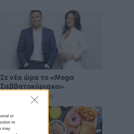
Σε νέα ώρα το «Mega
Σαββατοκύριακο»
20:14 - 15 Σεπτεμβρίου 2023
sonal or
ection to
ou may