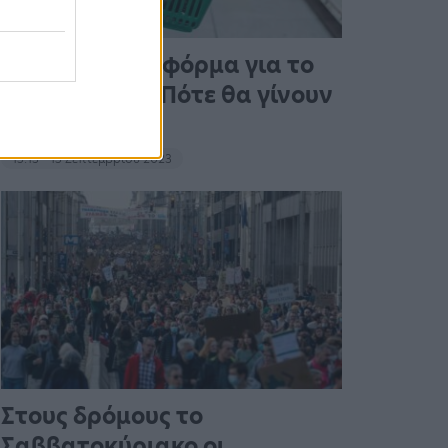
Άνοιξε η πλατφόρμα για το
Market Pass – Πότε θα γίνουν
οι πληρωμές
15:13 - 15 Σεπτεμβρίου 2023
Στους δρόμους το
Σαββατοκύριακο οι