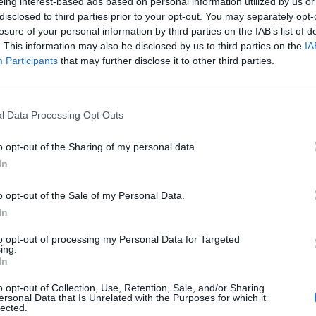
eing interest-based ads based on personal information utilized by us or
disclosed to third parties prior to your opt-out. You may separately opt-
losure of your personal information by third parties on the IAB’s list of
. This information may also be disclosed by us to third parties on the
IA
Participants
that may further disclose it to other third parties.
l Data Processing Opt Outs
assing Exercise) πραγματοποιήθηκε μεταξύ
o opt-out of the Sharing of my personal data.
In
υτικού
και της
Μόνιμης Ναυτικής Δύναμης
p Two/SNMG-2), που επιχειρεί στην Ανατολική
o opt-out of the Sale of my Personal Data.
In
to opt-out of processing my Personal Data for Targeted
ing.
ιότητα διεξήχθη στις 19 Ιανουαρίου, στην
In
νατολικά της Καρπάθου.
o opt-out of Collection, Use, Retention, Sale, and/or Sharing
ersonal Data that Is Unrelated with the Purposes for which it
lected.