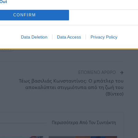
Out
CONFIRM
 Parapolitika.gr
Data Deletion
Data Access
Privacy Policy
αίδευση
ΕΠΌΜΕΝΟ ΆΡΘΡΟ
Τέως βασιλιάς Κωνσταντίνος: Ο μπάτλερ του
αποκαλύπτει στιγμιότυπα από τη ζωή του
(Βίντεο)
Περισσότερα Από Τον Συντάκτη