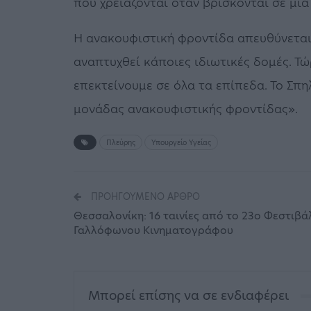
που χρειάζονται όταν βρίσκονται σε μι
Η ανακουφιστική φροντίδα απευθύνεται
αναπτυχθεί κάποιες ιδιωτικές δομές. Τώ
επεκτείνουμε σε όλα τα επίπεδα. Το Σπ
μονάδας ανακουφιστικής φροντίδας».
Πλεύρης
Υπουργείο Υγείας
ΠΡΟΗΓΟΎΜΕΝΟ ΆΡΘΡΟ
Θεσσαλονίκη: 16 ταινίες από το 23ο Φεστιβά
Γαλλόφωνου Κινηματογράφου
Μπορεί επίσης να σε ενδιαφέρει