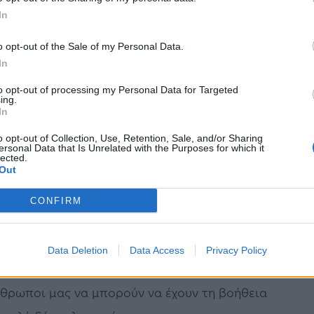
In
ωση της ποιότητας ζωής των ασθενών που
o opt-out of the Sale of my Personal Data.
 ασθένεια ή από χρόνια εξελικτική ασθένεια,
In
συστήματος παροχής ανακουφιστικής
to opt-out of processing my Personal Data for Targeted
ing.
In
ις λοιπές υφιστάμενες δομές του Εθνικού
o opt-out of Collection, Use, Retention, Sale, and/or Sharing
ersonal Data that Is Unrelated with the Purposes for which it
lected.
ετεί τις εξειδικευμένες ανάγκες των ασθενών
Out
CONFIRM
σε σχετικά πω
ς «η χώρα μας έχει αποκτήσει
 πλέον πρέπει να αποκτήσει και τις δομές
.
Data Deletion
Data Access
Privacy Policy
” να είναι η πρώτη δημόσια δομή για
νθρωποι μας να μπορούν να έχουν τη βοήθεια