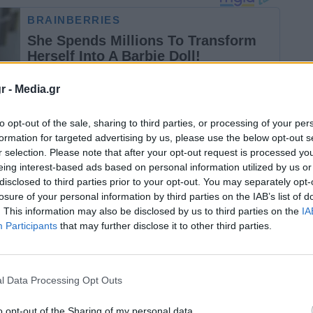
r -
Media.gr
to opt-out of the sale, sharing to third parties, or processing of your per
formation for targeted advertising by us, please use the below opt-out s
r selection. Please note that after your opt-out request is processed y
λένη» όπου θα γίνει η πρώτη δημόσια δομή
eing interest-based ads based on personal information utilized by us or
disclosed to third parties prior to your opt-out. You may separately opt-
ε σήμερα ο υπουργός Υγείας Θάνος
Πλεύρης.
losure of your personal information by third parties on the IAB’s list of
. This information may also be disclosed by us to third parties on the
IA
Participants
that may further disclose it to other third parties.
ορά στη χώρα μας, του συστήματος παροχής
l Data Processing Opt Outs
πό το υπουργείο Υγείας συστήνεται πλέον και
κής φροντίδας υγείας.
o opt-out of the Sharing of my personal data.