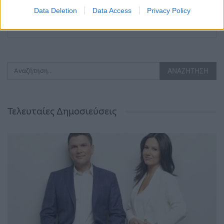
ευρώ στην Ελλάδα –…
για τα Πολυκέντρα…
Data Deletion
Data Access
Privacy Policy
ΠΡΟΗΓΟΎΜΕΝΗ ΣΕΛΊΔΑ
ΕΠΌΜΕΝΗ ΣΕΛΊΔΑ
Τελευταίες Δημοσιεύσεις