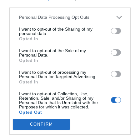
third parties.
ΕΛΛΆΔΑ
ΕΛΛΆΔΑ
Personal Data Processing Opt Outs
I want to opt-out of the Sharing of my
personal data.
Opted In
I want to opt-out of the Sale of my
Στο 11,2% μειώθηκε η
Απεργία ΠΝΟ –
Personal Data.
ανεργία το β’ τρίμηνο
ΠΕΝΕΝ: Δεμένα τα
Opted In
εφέτος
πλοία στα λιμάνια
I want to opt-out of processing my
Personal Data for Targeted Advertising.
ΟΙΚΟΝΟΜΊΑ
ΕΛΛΆΔΑ
Opted In
I want to opt-out of Collection, Use,
Retention, Sale, and/or Sharing of my
Personal Data that Is Unrelated with the
Purposes for which it was collected.
Opted Out
Ούρσουλα φον ντερ
Δικαίωση του δήμου
CONFIRM
Λάιεν: Μπορούν να
Θεσσαλονίκης από το
δοθούν έως και 2,2 δις
Ελεγκτικό Συνέδριο