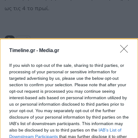
ως τις 4 το πρωί.
μετρό
Timeline.gr -
Media.gr
ΠΡΟΗΓΟΎΜΕΝΟ ΆΡΘΡΟ
ΕΠΌΜΕΝΟ ΆΡΘΡΟ
If you wish to opt-out of the sale, sharing to third parties, or
Ο Ύπατος Αρμοστής του
Πρωτοφανής σεισμός
processing of your personal or sensitive information for
ΟΗΕ για τους Πρόσφυγες
στην Αλβανία με πολλούς
targeted advertising by us, please use the below opt-out
έρχεται στην Ελλάδα
τραυματίες και νεκρούς –
section to confirm your selection. Please note that after your
Την συμπαράσταση της
opt-out request is processed you may continue seeing
Ελλάδας εξέφρασε ο
interest-based ads based on personal information utilized by
Δένδιας
us or personal information disclosed to third parties prior to
your opt-out. You may separately opt-out of the further
disclosure of your personal information by third parties on the
IAB’s list of downstream participants. This information may
also be disclosed by us to third parties on the
IAB’s List of
Μπορεί επίσης να σε ενδιαφέρει
Downstream Participants
that may further disclose it to other