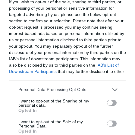
If you wish to opt-out of the sale, sharing to third parties, or
Μπορεί επίσης να σε ενδιαφέρει
processing of your personal or sensitive information for
targeted advertising by us, please use the below opt-out
section to confirm your selection. Please note that after your
ΕΛΛΆΔΑ
ΕΛΛΆΔΑ
opt-out request is processed you may continue seeing
interest-based ads based on personal information utilized by
us or personal information disclosed to third parties prior to
your opt-out. You may separately opt-out of the further
disclosure of your personal information by third parties on the
IAB’s list of downstream participants. This information may
Στο 11,2% μειώθηκε η
Απεργία ΠΝΟ –
also be disclosed by us to third parties on the
IAB’s List of
ανεργία το β’ τρίμηνο
ΠΕΝΕΝ: Δεμένα τα
Downstream Participants
that may further disclose it to other
εφέτος
πλοία στα λιμάνια
third parties.
ΟΙΚΟΝΟΜΊΑ
ΕΛΛΆΔΑ
Personal Data Processing Opt Outs
I want to opt-out of the Sharing of my
personal data.
Opted In
I want to opt-out of the Sale of my
Personal Data.
Ούρσουλα φον ντερ
Δικαίωση του δήμου
Opted In
Λάιεν: Μπορούν να
Θεσσαλονίκης από το