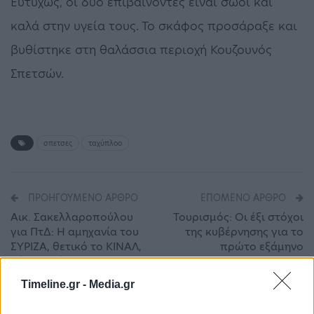
Ευτυχώς, οι δύο επιβαίνοντες είναι σώοι και
καλά στην υγεία τους. Το σκάφος προσάραξε και
βυθίστηκε στη θαλάσσια περιοχή Κουζουνός
Σπετσών.
σπετσες
ταχύπλοο
ΠΡΟΗΓΟΎΜΕΝΟ ΆΡΘΡΟ
ΕΠΌΜΕΝΟ ΆΡΘΡΟ
Αικ. Σακελλαροπούλου
Τουρισμός: Οι έξι στόχοι
για ΠτΔ: Η αμηχανία του
της κυβέρνησης για το
ΣΥΡΙΖΑ, θετικό το ΚΙΝΑΛ,
πρώτο εξάμηνο
«όχι» από ΚΚΕ
Timeline.gr -
Media.gr