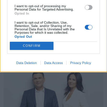
δοθούν έως και 2,2 δις
Ελεγκτικό Συνέδριο
I want to opt-out of processing my
ευρώ στην Ελλάδα –…
για τα Πολυκέντρα…
Personal Data for Targeted Advertising.
Opted In
ΠΡΟΗΓΟΎΜΕΝΗ ΣΕΛΊΔΑ
ΕΠΌΜΕΝΗ ΣΕΛΊΔΑ
I want to opt-out of Collection, Use,
Retention, Sale, and/or Sharing of my
Personal Data that Is Unrelated with the
Purposes for which it was collected.
Opted Out
CONFIRM
Τελευταίες Δημοσιεύσεις
Data Deletion
Data Access
Privacy Policy