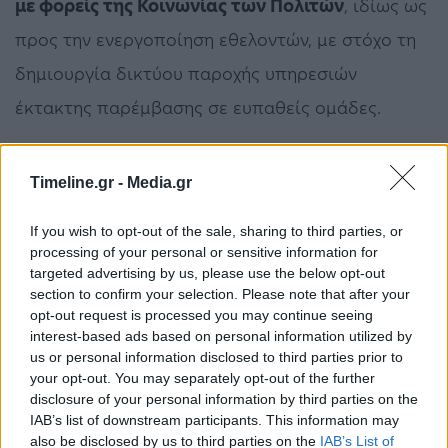
με φορείς της Κοινωνίας των Πολιτών
, ιδίως ως
προς την ενεργοποίηση εθελοντών, με στόχο τη
δημιουργία δικτύου παροχής υπηρεσιών
έκτακτης παρέμβασης σε ευπαθείς ομάδες.
Timeline.gr -
Media.gr
άστεγοι
Ζαχαράκη
υψηλές θερμοκρασίες
If you wish to opt-out of the sale, sharing to third parties, or
processing of your personal or sensitive information for
targeted advertising by us, please use the below opt-out
ΠΡΟΗΓΟΎΜΕΝΟ ΆΡΘΡΟ
ΕΠΌΜΕΝΟ ΆΡΘΡΟ
section to confirm your selection. Please note that after your
«Πλωτός χρυσός» αξίας
Κρίσιμο ραντεβού του
opt-out request is processed you may continue seeing
500.000 ευρώ: Βρέθηκε
Open με την Μπέττυ
interest-based ads based on personal information utilized by
στο στομάχι νεκρής
Μαγγίρα
us or personal information disclosed to third parties prior to
φάλαινας
your opt-out. You may separately opt-out of the further
disclosure of your personal information by third parties on the
IAB’s list of downstream participants. This information may
also be disclosed by us to third parties on the
IAB’s List of