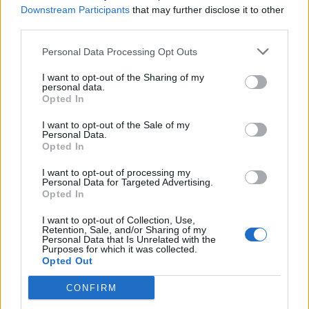
Downstream Participants
that may further disclose it to other
Μπορεί επίσης να σε ενδιαφέρει
third parties.
Personal Data Processing Opt Outs
ΕΛΛΆΔΑ
ΕΛΛΆΔΑ
I want to opt-out of the Sharing of my
personal data.
Opted In
I want to opt-out of the Sale of my
Personal Data.
Στο 11,2% μειώθηκε η
Απεργία ΠΝΟ –
Opted In
ανεργία το β’ τρίμηνο
ΠΕΝΕΝ: Δεμένα τα
εφέτος
πλοία στα λιμάνια
I want to opt-out of processing my
Personal Data for Targeted Advertising.
Opted In
ΟΙΚΟΝΟΜΊΑ
ΕΛΛΆΔΑ
I want to opt-out of Collection, Use,
Retention, Sale, and/or Sharing of my
Personal Data that Is Unrelated with the
Purposes for which it was collected.
Opted Out
CONFIRM
Ούρσουλα φον ντερ
Δικαίωση του δήμου
Λάιεν: Μπορούν να
Θεσσαλονίκης από το