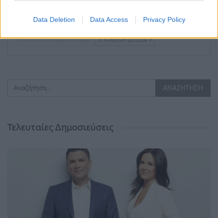
δοθούν έως και 2,2 δις
Ελεγκτικό Συνέδριο
ευρώ στην Ελλάδα –…
για τα Πολυκέντρα…
Data Deletion
Data Access
Privacy Policy
ΠΡΟΗΓΟΎΜΕΝΗ ΣΕΛΊΔΑ
ΕΠΌΜΕΝΗ ΣΕΛΊΔΑ
Τελευταίες Δημοσιεύσεις