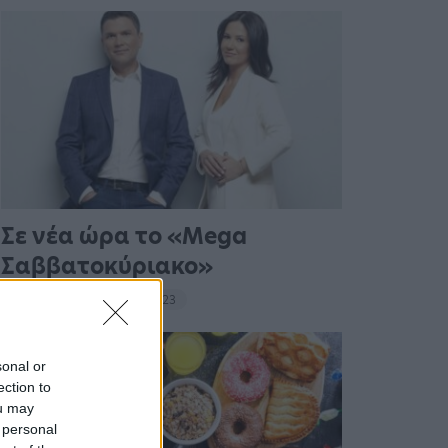
Σε νέα ώρα το «Mega
Σαββατοκύριακο»
20:14 - 15 Σεπτεμβρίου 2023
sonal or
ection to
ou may
 personal