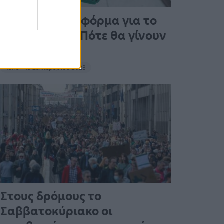
Άνοιξε η πλατφόρμα για το
Market Pass – Πότε θα γίνουν
οι πληρωμές
15:13 - 15 Σεπτεμβρίου 2023
Στους δρόμους το
Σαββατοκύριακο οι