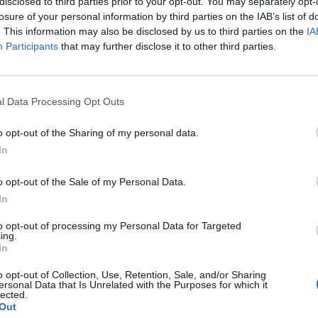
disclosed to third parties prior to your opt-out. You may separately opt-
losure of your personal information by third parties on the IAB’s list of
. This information may also be disclosed by us to third parties on the
IA
Participants
that may further disclose it to other third parties.
 Puma που πέταξε στο νησί
l Data Processing Opt Outs
κε σύμφωνα με τις πρώτες πληροφορίες η
o opt-out of the Sharing of my personal data.
νη της οποίας αγνοούνταν από το βράδυ της
In
o opt-out of the Sale of my Personal Data.
ελευταία φορά με τους οικείους της στις 30
In
α της κακοκαιρίας, χάθηκε κάθε επικοινωνία
to opt-out of processing my Personal Data for Targeted
ing.
πετάξει Super Puma της Πολεμικής Αεροπορίας
In
o opt-out of Collection, Use, Retention, Sale, and/or Sharing
ersonal Data that Is Unrelated with the Purposes for which it
lected.
ωμα του ελικοπτέρου, στο οποίο επέβαινε
Out