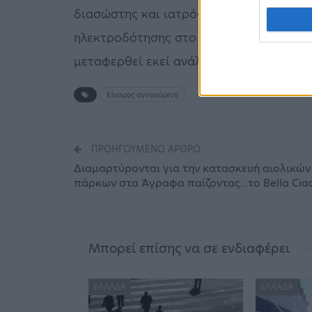
διασώστης και ιατρός. Όσον αφορά στ
ηλεκτροδότησης στο νησί, έγινε γνωστό
μεταφερθεί εκεί ανάλογο τεχνικό προσω
Κίναρος αγνοούμενη
ΠΡΟΗΓΟΎΜΕΝΟ ΆΡΘΡΟ
Διαμαρτύρονται για την κατασκευή αιολικών
πάρκων στα Άγραφα παίζοντας…το Bella Cia
Μπορεί επίσης να σε ενδιαφέρει
ΕΛΛΆΔΑ
ΕΛΛΆΔΑ