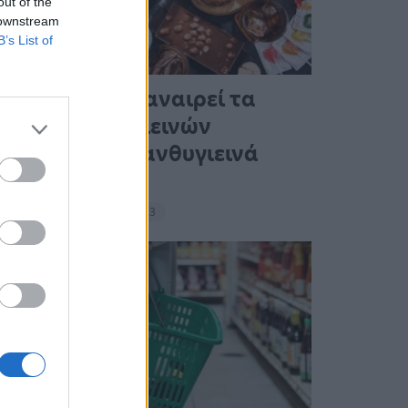
out of the
 downstream
B’s List of
Ένας στους 4 αναιρεί τα
οφέλη των υγιεινών
γευμάτων με ανθυγιεινά
σνακ
18:11 - 15 Σεπτεμβρίου 2023