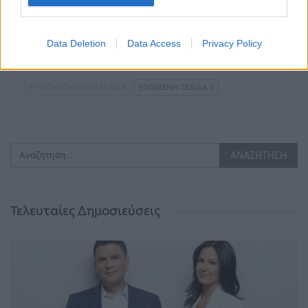
Ούρσουλα φον ντερ
Δικαίωση του δήμου
Λάιεν: Μπορούν να
Θεσσαλονίκης από το
δοθούν έως και 2,2 δις
Ελεγκτικό Συνέδριο
Data Deletion
Data Access
Privacy Policy
ευρώ στην Ελλάδα –…
για τα Πολυκέντρα…
ΠΡΟΗΓΟΎΜΕΝΗ ΣΕΛΊΔΑ
ΕΠΌΜΕΝΗ ΣΕΛΊΔΑ
Τελευταίες Δημοσιεύσεις