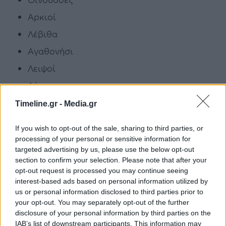
Αρκιοί
Λέβιθα
Αγαθονήσι
Λειψοί
Λέρο
Καλόλιμνο
Timeline.gr -
Media.gr
Αιγαίο
Παραβιάσεις
Τουρκία
If you wish to opt-out of the sale, sharing to third parties, or
processing of your personal or sensitive information for
targeted advertising by us, please use the below opt-out
section to confirm your selection. Please note that after your
ΠΡΟΗΓΟΎΜΕΝΟ ΆΡΘΡΟ
ΕΠΌΜΕΝΟ ΆΡΘΡΟ
opt-out request is processed you may continue seeing
Υπουργείο Οικονομικών:
Video – Απίστευτος
interest-based ads based on personal information utilized by
Τον Φεβρουάριο ανοίγει
Στρατάκης: Μην κάνεις
us or personal information disclosed to third parties prior to
η πλατφόρμα για τη
την εκπομπή @@@δέλο!
your opt-out. You may separately opt-out of the further
ρύθμιση οφειλών
disclosure of your personal information by third parties on the
IAB’s list of downstream participants. This information may