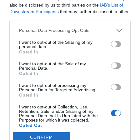
also be disclosed by us to third parties on the
IAB’s List of
Downstream Participants
that may further disclose it to other
third parties.
Μπορεί επίσης να σε ενδιαφέρει
Personal Data Processing Opt Outs
ΕΛΛΆΔΑ
ΕΛΛΆΔΑ
I want to opt-out of the Sharing of my
personal data.
Opted In
I want to opt-out of the Sale of my
Personal Data.
Opted In
Στο 11,2% μειώθηκε η
Απεργία ΠΝΟ –
ανεργία το β’ τρίμηνο
ΠΕΝΕΝ: Δεμένα τα
I want to opt-out of processing my
Personal Data for Targeted Advertising.
εφέτος
πλοία στα λιμάνια
Opted In
ΟΙΚΟΝΟΜΊΑ
ΕΛΛΆΔΑ
I want to opt-out of Collection, Use,
Retention, Sale, and/or Sharing of my
Personal Data that Is Unrelated with the
Purposes for which it was collected.
Opted Out
CONFIRM